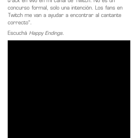
track en vivo en mi canal de Twitch. No es un
concurso formal, solo una intención. Los fans en
Twitch me van a ayudar a encontrar al cantante
correcto”.
Escuchá
Happy Endings.