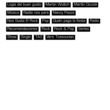
Logia del buen gusto
Martin Wullich
Martín Ciccioli
Música
Nadie nos para
Nancy Pazos
Nos Gusta El Rock
Pop
Quién paga la fiesta
Radio
Recomendaciones
Rock
Rock & Pop
Series
Show
Single
TAO
Vero Tossounian