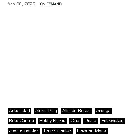
Ago 06, 2026
ON DEMAND
Actualidad
Alexis Puig
Alfredo Rosso
Arenga
Beto Casella
Bobby Flores
Cine
Disco
Entrevistas
Joe Fernández
Lanzamientos
Llave en Mano