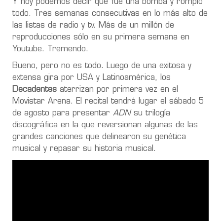
Y hoy podemos decir que fue una bomba y rompió
todo. Tres semanas consecutivas en lo más alto de
las listas de radio y tv. Más de un millón de
reproducciones sólo en su primera semana en
Youtube. Tremendo.
Bueno, pero no es todo. Luego de una exitosa y
extensa gira por USA y Latinoamérica, los
Decadentes
aterrizan por primera vez en el
Movistar Arena. El recital tendrá lugar el sábado 5
de agosto para presentar
ADN
su trilogía
discográfica en la que reversionan algunas de las
grandes canciones que delinearon su genética
musical y repasar su historia musical.