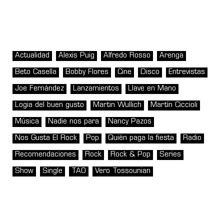
Actualidad
Alexis Puig
Alfredo Rosso
Arenga
Beto Casella
Bobby Flores
Cine
Disco
Entrevistas
Joe Fernández
Lanzamientos
Llave en Mano
Logia del buen gusto
Martin Wullich
Martín Ciccioli
Música
Nadie nos para
Nancy Pazos
Nos Gusta El Rock
Pop
Quién paga la fiesta
Radio
Recomendaciones
Rock
Rock & Pop
Series
Show
Single
TAO
Vero Tossounian