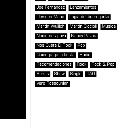
Joe Fernández
Lanzamientos
Llave en Mano
Logia del buen gusto
Martin Wullich
Martín Ciccioli
Música
Nadie nos para
Nancy Pazos
Nos Gusta El Rock
Pop
Quién paga la fiesta
Radio
Recomendaciones
Rock
Rock & Pop
Series
Show
Single
TAO
Vero Tossounian