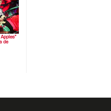
 Apples"
a de