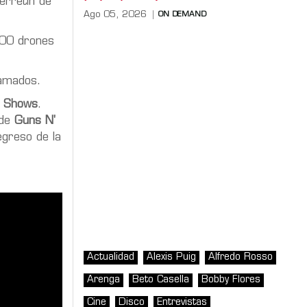
erretín de
Ago 05, 2026
ON DEMAND
500 drones
ramados.
e Shows
.
 de
Guns N'
egreso de la
Actualidad
Alexis Puig
Alfredo Rosso
Arenga
Beto Casella
Bobby Flores
Cine
Disco
Entrevistas