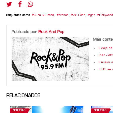
Etiquetado como
Guns N' Roses
,
drones
,
Axl Rose
,
gnr
,
Hollywood
Publicado por
Rock And Pop
Más conte
El viaje 
Joan Jett
El nuevo 
ECOS se d
RELACIONADOS
NOTICIAS
NOTICIAS