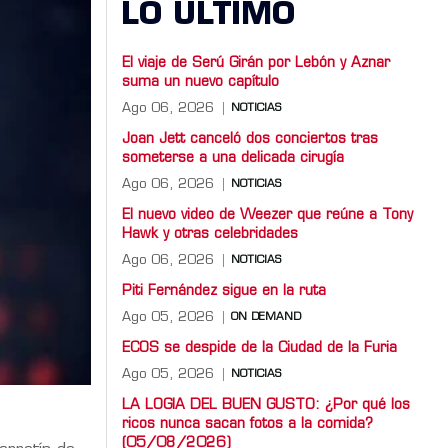
LO ULTIMO
El viaje de Serú Girán por Lebón y Aznar
suma un nuevo capítulo
Ago 06, 2026
NOTICIAS
Joan Jett canceló dos conciertos tras
someterse a una delicada cirugía
Ago 06, 2026
NOTICIAS
El nuevo video de Weezer que reúne a Tony
Hawk y otras celebridades
Ago 06, 2026
NOTICIAS
Piti Fernández sigue en la ruta
Ago 05, 2026
ON DEMAND
ECOS se despide de la Ciudad de la Furia
Ago 05, 2026
NOTICIAS
LA LOGIA DEL BUEN GUSTO: ¿Por qué los
ricos nunca sacan fotos a la comida?
(05/08/2026)