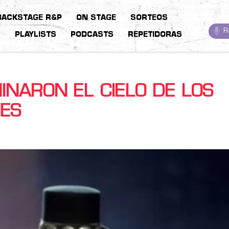
BACKSTAGE R&P
ON STAGE
SORTEOS
R
S
PLAYLISTS
PODCASTS
REPETIDORAS
INARON EL CIELO DE LOS
ES