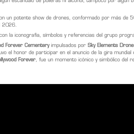
lgún escándalo de polleras ni alcohol, tampoco por algún b
A. con un potente show de drones, conformado por más de 
el 2026.
 con la iconografía, símbolos y referencias del grupo prog
od Forever Cementery
impulsados por
Sky Elements Dron
uvo el honor de participar en el anuncio de la gira mundial
llywood Forever
, fue un momento icónico y simbólico del r