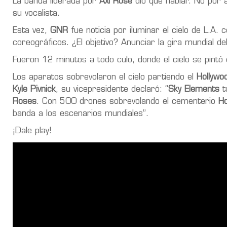
La banda liderada por
Axl Rose
dio que hablar. No por a
su vocalista.
Esta vez,
GNR
fue noticia por iluminar el cielo de L.
coreográficos. ¿El objetivo? Anunciar la gira mundial d
Fueron 12 minutos a todo culo, donde el cielo se pintó
Los aparatos sobrevolaron el cielo partiendo el
Hollywo
Kyle Pivnick
, su vicepresidente declaró: “
Sky Elements
t
Roses
. Con 500 drones sobrevolando el cementerio
Ho
banda a los escenarios mundiales”.
¡Dale play!