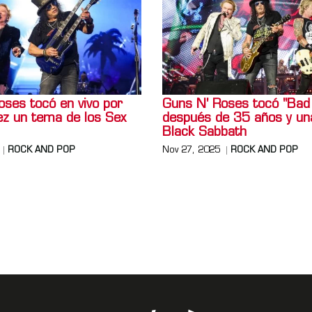
oses tocó en vivo por
Guns N' Roses tocó "Bad
ez un tema de los Sex
después de 35 años y un
Black Sabbath
ROCK AND POP
Nov 27, 2025
ROCK AND POP