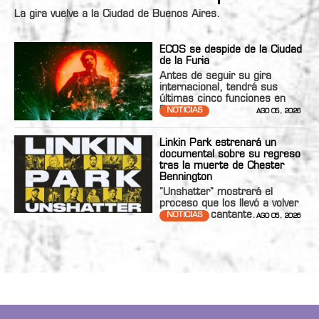
La gira vuelve a la Ciudad de Buenos Aires.
ECOS se despide de la Ciudad
de la Furia
Antes de seguir su gira
internacional, tendrá sus
últimas cinco funciones en
Bs.As.
NOTICIAS
AGO 05, 2026
Linkin Park estrenará un
documental sobre su regreso
tras la muerte de Chester
Bennington
"Unshatter" mostrará el
proceso que los llevó a volver
con nueva cantante.
NOTICIAS
AGO 05, 2026