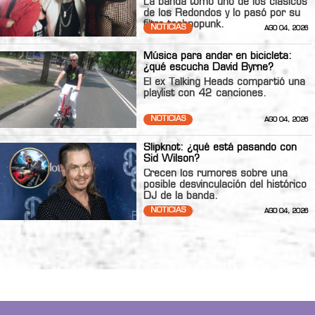
La banda tomó uno de los clásicos
de los Redondos y lo pasó por su
filtro technopunk.
NOTICIAS
AGO 04, 2026
Música para andar en bicicleta:
¿qué escucha David Byrne?
El ex Talking Heads compartió una
playlist con 42 canciones.
NOTICIAS
AGO 04, 2026
Slipknot: ¿qué está pasando con
Sid Wilson?
Crecen los rumores sobre una
posible desvinculación del histórico
DJ de la banda.
NOTICIAS
AGO 04, 2026