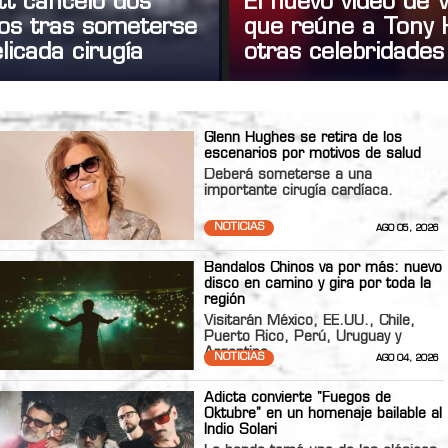
tt canceló dos
El nuevo video de
tos tras someterse
que reúne a Tony 
licada cirugía
otras celebridades
Glenn Hughes se retira de los
escenarios por motivos de salud
Deberá someterse a una
importante cirugía cardíaca.
NOTICIAS
AGO 05, 2026
Bandalos Chinos va por más: nuevo
disco en camino y gira por toda la
región
Visitarán México, EE.UU., Chile,
Puerto Rico, Perú, Uruguay y
Argentina
NOTICIAS
AGO 04, 2026
Adicta convierte "Fuegos de
Oktubre" en un homenaje bailable al
Indio Solari