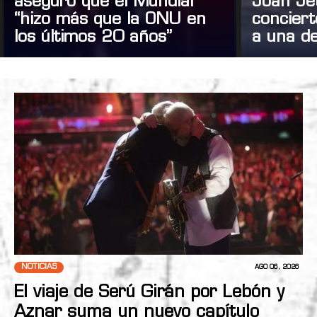
aseguró que el Mundial
Joan Je
“hizo más que la ONU en
concier
los últimos 20 años”
a una de
NOTICIAS
AGO 06, 2026
El viaje de Serú Girán por Lebón y
Aznar suma un nuevo capítulo