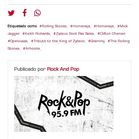
Etiquetado como
Rolling Stones
,
Homenaje
,
Homenaje
,
Mick
Jagger
,
Keith Richards
,
Zydeco Sont Pas Sales
,
Clifton Chenier
,
Opelousas
,
Tribute to the King of Zydeco
,
Grammy
,
The Rolling
Stones
,
Arhoolie
,
Publicado por
Rock And Pop