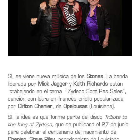
Sí, se viene nueva música de los
Stones
. La banda
liderada por
Mick Jagger
y
Keith Richards
están
trabajando en el tema “Zydeco Sont Pas Sales”,
canción con letra en francés criollo popularizada
por
Clifton Chenier
, de
Opelousas
(Louisiana).
Sí, la idea es que forme parte del disco
Tribute to
the King of Zydeco
, que se publicará el 27 de junio
para celebrar el centenario del nacimiento de
Chenier
.
Steve Riley
, acordeonista de Louisiana