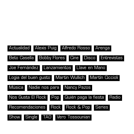
Actualidad
Alexis Puig
Alfredo Rosso
Arenga
Beto Casella
Bobby Flores
Cine
Disco
Entrevistas
Joe Fernández
Lanzamientos
Llave en Mano
Logia del buen gusto
Martin Wullich
Martín Ciccioli
Música
Nadie nos para
Nancy Pazos
Nos Gusta El Rock
Pop
Quién paga la fiesta
Radio
Recomendaciones
Rock
Rock & Pop
Series
Show
Single
TAO
Vero Tossounian