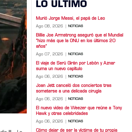
LO ULTIMO
Murió Jorge Messi, el papá de Leo
Ago 08, 2026
NOTICIAS
Billie Joe Armstrong aseguró que el Mundial
“hizo más que la ONU en los últimos 20
años”
Ago 07, 2026
NOTICIAS
El viaje de Serú Girán por Lebón y Aznar
suma un nuevo capítulo
Ago 06, 2026
NOTICIAS
Joan Jett canceló dos conciertos tras
someterse a una delicada cirugía
Ago 06, 2026
NOTICIAS
El nuevo video de Weezer que reúne a Tony
Hawk y otras celebridades
Ago 06, 2026
NOTICIAS
Cómo dejar de ser la víctima de tu propia