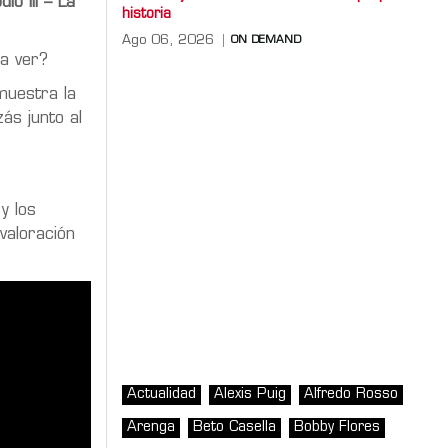
io III – La
historia
Ago 06, 2026
ON DEMAND
 a ver?
 muestra la
zás junto al
y los
valoración
Actualidad
Alexis Puig
Alfredo Rosso
Arenga
Beto Casella
Bobby Flores