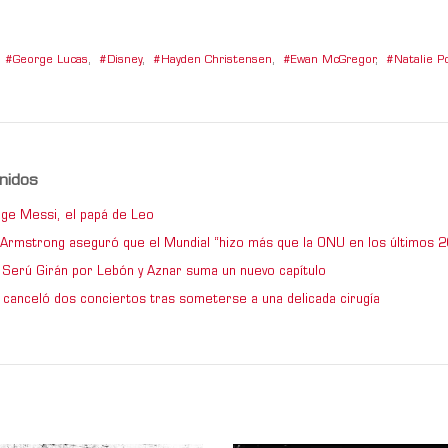
George Lucas
,
Disney
,
Hayden Christensen
,
Ewan McGregor
,
Natalie 
nidos
ge Messi, el papá de Leo
e Armstrong aseguró que el Mundial “hizo más que la ONU en los últimos 2
de Serú Girán por Lebón y Aznar suma un nuevo capítulo
 canceló dos conciertos tras someterse a una delicada cirugía