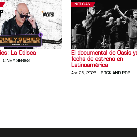
NOTICIAS
ies: La Odisea
El documental de Oasis y
fecha de estreno en
CINE Y SERIES
Latinoamérica
Abr 28, 2025
ROCK AND POP