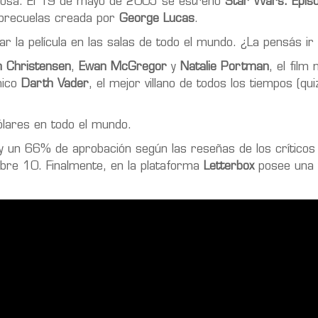
a cosa. El 19 de mayo de 2005 se estrenó
Star Wars: Episod
de precuelas creada por
George Lucas
.
ar la película en las salas de todo el mundo. ¿La pensás ir
 Christensen
,
Ewan McGregor
y
Natalie Portman
, el film
nico
Darth Vader
, el mejor villano de todos los tiempos (qui
lares en todo el mundo.
y un 66% de aprobación según las reseñas de los críticos 
re 10. Finalmente, en la plataforma
Letterbox
posee una 