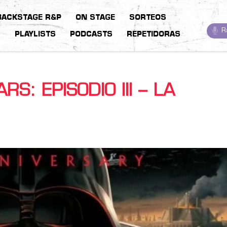
BACKSTAGE R&P
ON STAGE
SORTEOS
R
S
PLAYLISTS
PODCASTS
REPETIDORAS
S: EPISODIO III – LA