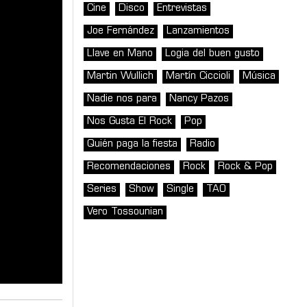
Cine
Disco
Entrevistas
Joe Fernández
Lanzamientos
Llave en Mano
Logia del buen gusto
Martin Wullich
Martín Ciccioli
Música
Nadie nos para
Nancy Pazos
Nos Gusta El Rock
Pop
Quién paga la fiesta
Radio
Recomendaciones
Rock
Rock & Pop
Series
Show
Single
TAO
Vero Tossounian