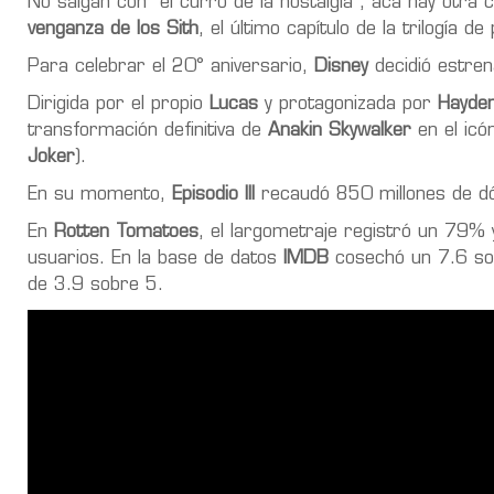
No salgan con “el curro de la nostalgia”, acá hay otr
venganza de los Sith
, el último capítulo de la trilogía 
Para celebrar el 20° aniversario,
Disney
decidió estren
Dirigida por el propio
Lucas
y protagonizada por
Hayden
transformación definitiva de
Anakin Skywalker
en el icó
Joker
).
En su momento,
Episodio III
recaudó 850 millones de dó
En
Rotten Tomatoes
, el largometraje registró un 79% 
usuarios. En la base de datos
IMDB
cosechó un 7.6 sob
de 3.9 sobre 5.