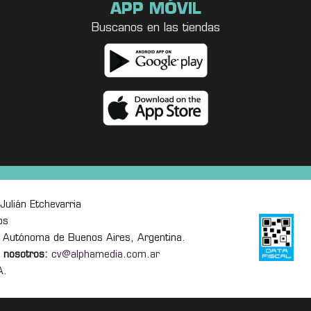
APP MÓVIL
Buscanos en las tiendas
Julián Etchevarria
os
 Autónoma de Buenos Aires, Argentina.
 nosotros:
cv@alphamedia.com.ar
A.