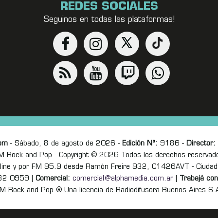
REDES SOCIALES
Seguinos en todas las plataformas!
om
- Sábado, 8 de agosto de 2026 -
Edición Nº:
9186 -
Director:
M Rock and Pop - Copyright © 2026 Todos los derechos reservad
online y por FM 95.9 desde Ramón Freire 932, C1426AVT - Ciudad
82 0959 |
Comercial:
comercial@alphamedia.com.ar
|
Trabajá con
M Rock and Pop ® Una licencia de Radiodifusora Buenos Aires S.