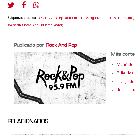
Etiquetado como
Star Wars: Episodio III – La Venganza de los Sith
,
Cine
,
Anakin Skywalker
,
Darth Vader
,
Publicado por
Rock And Pop
Más conte
Murió Jor
Billie Jo
El viaje 
Joan Jett
RELACIONADOS