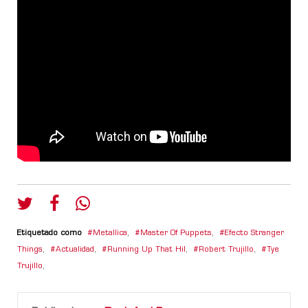
Etiquetado como
Metallica
,
Master Of Puppets
,
Efecto Stranger
Things
,
Actualidad
,
Running Up That Hil
,
Robert Trujillo
,
Tye
Trujillo
,