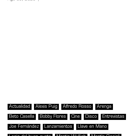
Actualidad
Alexis Puig
Alfredo Rosso
Arenga
Beto Casella
Bobby Flores
Cine
Disco
Entrevistas
Joe Fernández
Lanzamientos
Llave en Mano