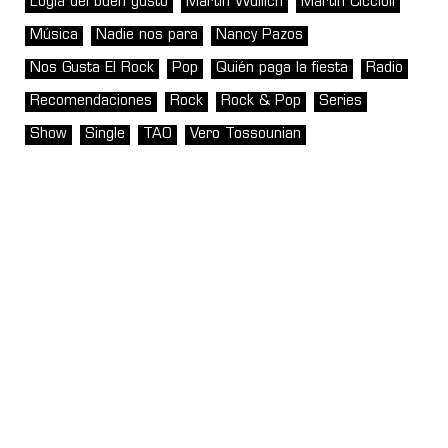
Logia del buen gusto
Martin Wullich
Martín Ciccioli
Música
Nadie nos para
Nancy Pazos
Nos Gusta El Rock
Pop
Quién paga la fiesta
Radio
Recomendaciones
Rock
Rock & Pop
Series
Show
Single
TAO
Vero Tossounian