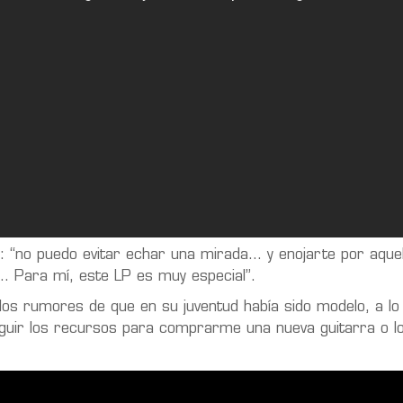
s: “no puedo evitar echar una mirada… y enojarte por aquel
s… Para mí, este LP es muy especial”.
 los rumores de que en su juventud había sido modelo, a l
uir los recursos para comprarme una nueva guitarra o l