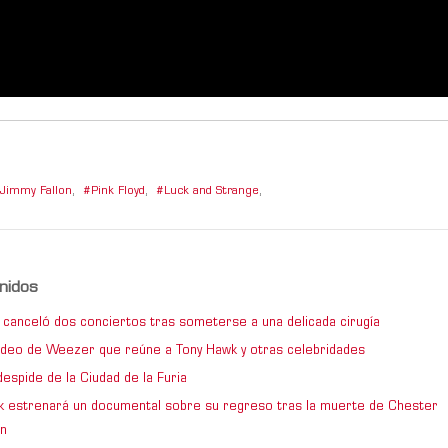
 Jimmy Fallon
,
Pink Floyd
,
Luck and Strange
,
nidos
 canceló dos conciertos tras someterse a una delicada cirugía
video de Weezer que reúne a Tony Hawk y otras celebridades
espide de la Ciudad de la Furia
rk estrenará un documental sobre su regreso tras la muerte de Chester
n