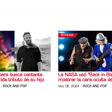
NOTICIAS
ers busca cantante
La NASA usó "Back in Bl
nda tributo de su hijo
mostrar la cara oculta de
ROCK AND POP
Nov 08, 2024
ROCK AND POP