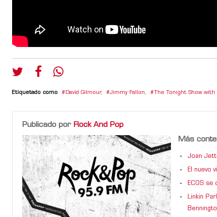
Etiquetado como
David Gilmour
,
Jimmy Fallon
,
The Tonight Show with
Publicado por
Rock And Pop
Más conte
Joan Jett
El nuevo 
ECOS se d
Linkin Pa
Benningto