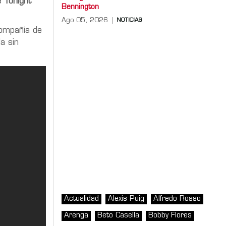
 Tonight
Bennington
Ago 05, 2026
NOTICIAS
compañía de
a sin
Actualidad
Alexis Puig
Alfredo Rosso
Arenga
Beto Casella
Bobby Flores