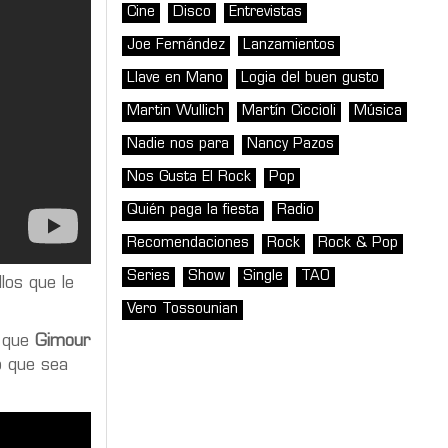
Cine
Disco
Entrevistas
Joe Fernández
Lanzamientos
Llave en Mano
Logia del buen gusto
Martin Wullich
Martín Ciccioli
Música
Nadie nos para
Nancy Pazos
Nos Gusta El Rock
Pop
Quién paga la fiesta
Radio
Recomendaciones
Rock
Rock & Pop
Series
Show
Single
TAO
los que le
Vero Tossounian
o que
Gimour
o que sea