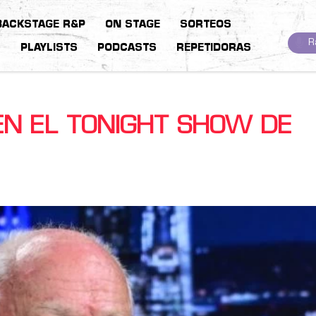
BACKSTAGE R&P
ON STAGE
SORTEOS
R
S
PLAYLISTS
PODCASTS
REPETIDORAS
EN EL TONIGHT SHOW DE