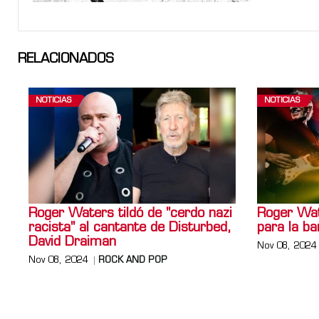
RELACIONADOS
NOTICIAS
NOTICIAS
Roger Waters tildó de "cerdo nazi
Roger Wat
racista" al cantante de Disturbed,
para la ba
David Draiman
Nov 08, 2024
Nov 08, 2024
ROCK AND POP