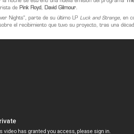
por la noche se estrenó una nueva emisión del programa
The
rrista de
Pink Floyd
,
David Gilmour
.
ver Nights”, parte de su último LP
Luck and Strange
, en 
obre el recibimiento que tuvo su proyecto, tras una décad