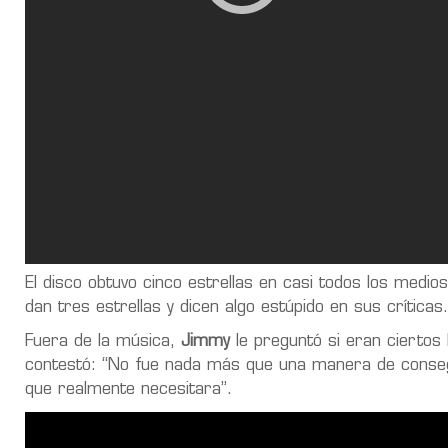
El disco obtuvo cinco estrellas en casi todos los medio
dan tres estrellas y dicen algo estúpido en sus crítica
Fuera de la música,
Jimmy
le preguntó si eran ciertos
contestó: “No fue nada más que una manera de conseg
que realmente necesitara”.