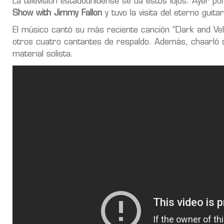
La televisión estadounidense se da estos lujos. Ayer 
Show with Jimmy Fallon
y tuvo la visita del eterno guita
El músico cantó su más reciente canción “Dark and Vel
otros cuatro cantantes de respaldo. Además, chaarló s
material solista.