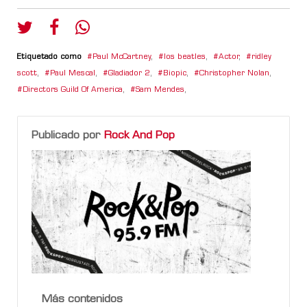
Etiquetado como
Paul McCartney
,
los beatles
,
Actor
,
ridley
scott
,
Paul Mescal
,
Gladiador 2
,
Biopic
,
Christopher Nolan
,
Directors Guild Of America
,
Sam Mendes
,
Publicado por
Rock And Pop
Más contenidos