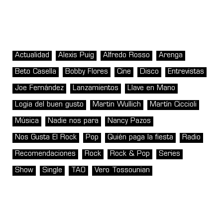
Actualidad
Alexis Puig
Alfredo Rosso
Arenga
Beto Casella
Bobby Flores
Cine
Disco
Entrevistas
Joe Fernández
Lanzamientos
Llave en Mano
Logia del buen gusto
Martin Wullich
Martín Ciccioli
Música
Nadie nos para
Nancy Pazos
Nos Gusta El Rock
Pop
Quién paga la fiesta
Radio
Recomendaciones
Rock
Rock & Pop
Series
Show
Single
TAO
Vero Tossounian