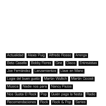
Actualidad
Alexis Puig
Alfredo Rosso
Arenga
Beto Casella
Bobby Flores
Cine
Disco
Entrevistas
Joe Fernández
Lanzamientos
Llave en Mano
Logia del buen gusto
Martin Wullich
Martín Ciccioli
Música
Nadie nos para
Nancy Pazos
Nos Gusta El Rock
Pop
Quién paga la fiesta
Radio
Recomendaciones
Rock
Rock & Pop
Series