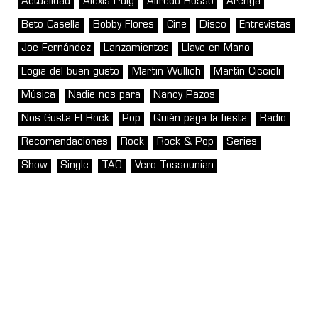
Actualidad
Alexis Puig
Alfredo Rosso
Arenga
Beto Casella
Bobby Flores
Cine
Disco
Entrevistas
Joe Fernández
Lanzamientos
Llave en Mano
Logia del buen gusto
Martin Wullich
Martín Ciccioli
Música
Nadie nos para
Nancy Pazos
Nos Gusta El Rock
Pop
Quién paga la fiesta
Radio
Recomendaciones
Rock
Rock & Pop
Series
Show
Single
TAO
Vero Tossounian