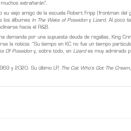
 muchos extrañarán”.
u viejo amigo de la escuela Robert Fripp (frontman del g
s los álbumes
In The Wake of Poseidon
y
Lizard
. Al poco t
nclinarse hacia el R&B.
una demanda por una supuesta deuda de regalías, King Cr
rse la noticia: “Su tiempo en KC no fue un tiempo particu
ke Of Poseidon
y, sobre todo, en
Lizard
es muy admirado po
1969 y 2020. Su último LP,
The Cat Who's Got The Cream