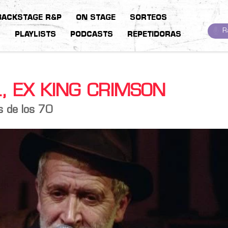
BACKSTAGE R&P
ON STAGE
SORTEOS
R
S
PLAYLISTS
PODCASTS
REPETIDORAS
, EX KING CRIMSON
os de los 70