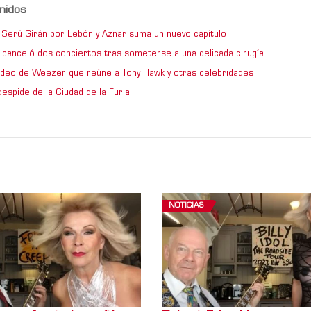
nidos
de Serú Girán por Lebón y Aznar suma un nuevo capítulo
 canceló dos conciertos tras someterse a una delicada cirugía
video de Weezer que reúne a Tony Hawk y otras celebridades
espide de la Ciudad de la Furia
NOTICIAS