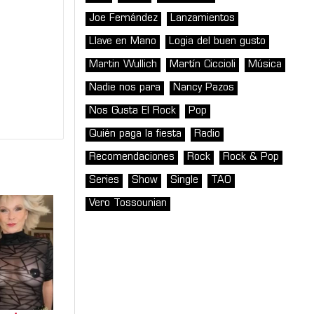
Joe Fernández
Lanzamientos
Llave en Mano
Logia del buen gusto
Martin Wullich
Martín Ciccioli
Música
Nadie nos para
Nancy Pazos
Nos Gusta El Rock
Pop
Quién paga la fiesta
Radio
Recomendaciones
Rock
Rock & Pop
Series
Show
Single
TAO
Vero Tossounian