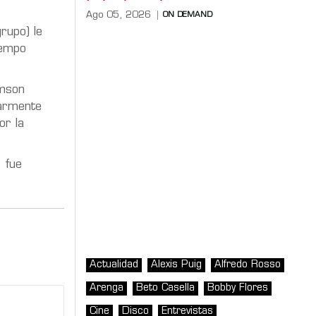
Ago 05, 2026
ON DEMAND
rupo) le
iempo
imson
larmente
r la
, fue
Actualidad
Alexis Puig
Alfredo Rosso
Arenga
Beto Casella
Bobby Flores
Cine
Disco
Entrevistas