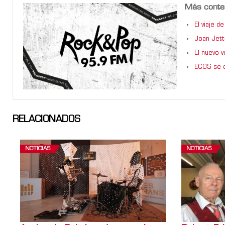
Más conte
El viaje 
Joan Jett
El nuevo 
ECOS se d
RELACIONADOS
NOTICIAS
NOTICIAS