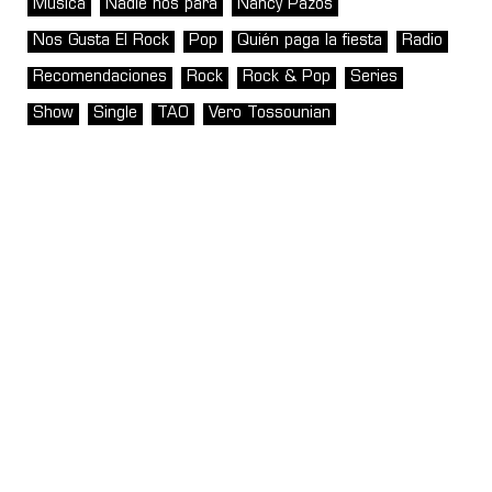
Música
Nadie nos para
Nancy Pazos
Nos Gusta El Rock
Pop
Quién paga la fiesta
Radio
Recomendaciones
Rock
Rock & Pop
Series
Show
Single
TAO
Vero Tossounian