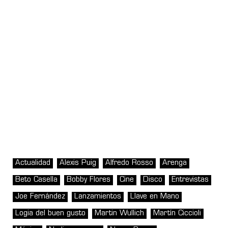
Actualidad
Alexis Puig
Alfredo Rosso
Arenga
Beto Casella
Bobby Flores
Cine
Disco
Entrevistas
Joe Fernández
Lanzamientos
Llave en Mano
Logia del buen gusto
Martin Wullich
Martín Ciccioli