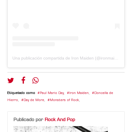
Una publicación compartida de Iron Maiden (@ironmaiden)
Etiquetado como
Paul Mario Day
,
Iron Maiden
,
Doncella de
Hierro
,
Day de More
,
Monsters of Rock
,
Publicado por
Rock And Pop