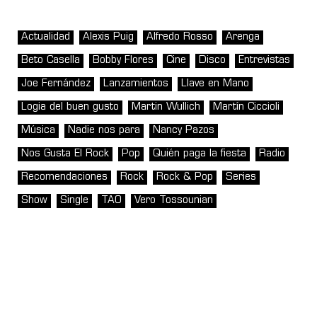
Actualidad
Alexis Puig
Alfredo Rosso
Arenga
Beto Casella
Bobby Flores
Cine
Disco
Entrevistas
Joe Fernández
Lanzamientos
Llave en Mano
Logia del buen gusto
Martin Wullich
Martín Ciccioli
Música
Nadie nos para
Nancy Pazos
Nos Gusta El Rock
Pop
Quién paga la fiesta
Radio
Recomendaciones
Rock
Rock & Pop
Series
Show
Single
TAO
Vero Tossounian