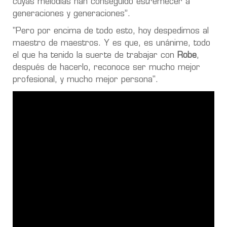
cuyas melodías han conseguido estremecer a
generaciones y generaciones”.
"Pero por encima de todo esto, hoy despedimos al
maestro de maestros. Y es que, es unánime, todo
el que ha tenido la suerte de trabajar con
Robe
,
después de hacerlo, reconoce ser mucho mejor
profesional, y mucho mejor persona".