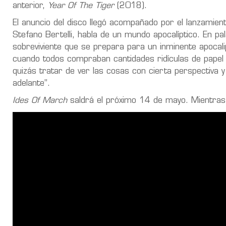
anterior,
Year Of The Tiger
(2018).
El anuncio del disco llegó acompañado por el lanzamien
Stefano Bertelli, habla de un mundo apocalíptico. En pa
sobreviviente que se prepara para un inminente apocali
cuando todos compraban cantidades ridículas de papel 
quizás tratar de ver las cosas con cierta perspectiva
adelante”.
Ides Of March
saldrá el próximo 14 de mayo. Mientras 