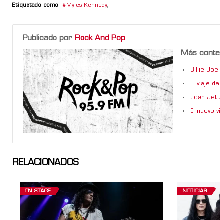
Etiquetado como
Myles Kennedy
,
Publicado por
Rock And Pop
Más conte
Billie Jo
El viaje 
Joan Jett
El nuevo 
RELACIONADOS
ON STAGE
NOTICIAS