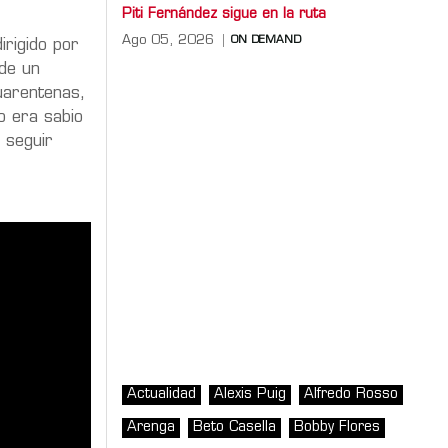
Piti Fernández sigue en la ruta
Ago 05, 2026
ON DEMAND
dirigido por
 de un
uarentenas,
o era sabio
 seguir
Actualidad
Alexis Puig
Alfredo Rosso
Arenga
Beto Casella
Bobby Flores