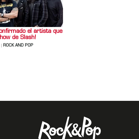
onfirmado el artista que
show de Slash!
ROCK AND POP