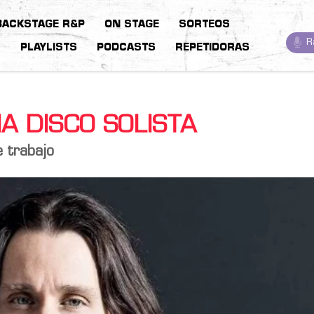
BACKSTAGE R&P
ON STAGE
SORTEOS
R
S
PLAYLISTS
PODCASTS
REPETIDORAS
 DISCO SOLISTA
e trabajo