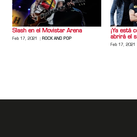
Slash en el Movistar Arena
¡Ya está c
abrirá el 
Feb 17, 2021
ROCK AND POP
Feb 17, 2021