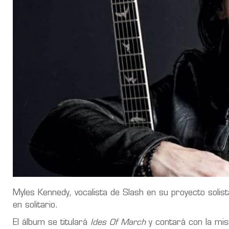
Myles Kennedy, vocalista de Slash en su proyecto solist
en solitario.
El álbum se titulará
Ides Of March
y contará con la mi