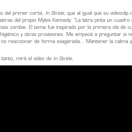
to del primer corte,
In Stride
, que al igual que su videoclip 
labras del propio Myles Kennedy: “La letra pinta un cuadro
psis zombie. El tema fue inspirado por la primera ola de c
higiénico y otras provisiones. Me empecé a preguntar si n
 y no reaccionar de forma exagerada… Mantener la calma y
tanto, mirá el video de
In Stride
.