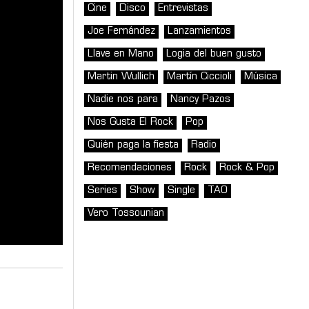
Cine
Disco
Entrevistas
Joe Fernández
Lanzamientos
Llave en Mano
Logia del buen gusto
Martin Wullich
Martín Ciccioli
Música
Nadie nos para
Nancy Pazos
Nos Gusta El Rock
Pop
Quién paga la fiesta
Radio
Recomendaciones
Rock
Rock & Pop
Series
Show
Single
TAO
Vero Tossounian