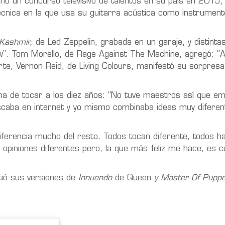
ó un concurso televisivo de talentos en su país en 2015, 
écnica en la que usa su guitarra acústica como instrument
Kashmir,
de Led Zeppelin, grabada en un garaje, y distintas
Wow”. Tom Morello, de Rage Against The Machine, agregó: “
e, Vernon Reid, de Living Colours, manifestó su sorpresa
ma de tocar a los diez años: “No tuve maestros así que e
scaba en internet y yo mismo combinaba ideas muy diferen
diferencia mucho del resto. Todos tocan diferente, todos h
piniones diferentes pero, la que más feliz me hace, es c
ió sus versiones de
Innuendo
de Queen
y Master Of Pupp