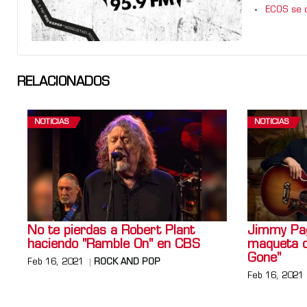
ECOS se d
RELACIONADOS
NOTICIAS
NOTICIAS
No te pierdas a Robert Plant
Jimmy Pag
haciendo "Ramble On" en CBS
maqueta or
Gone"
Feb 16, 2021
ROCK AND POP
Feb 16, 2021