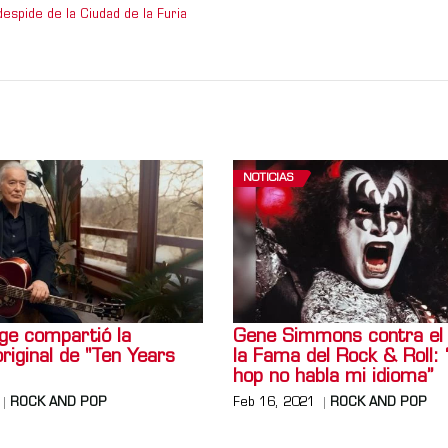
espide de la Ciudad de la Furia
NOTICIAS
e compartió la
Gene Simmons contra el 
iginal de "Ten Years
la Fama del Rock & Roll: “
hop no habla mi idioma”
ROCK AND POP
Feb 16, 2021
ROCK AND POP