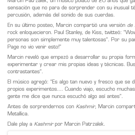
Marcin Patrzalek, un músico polaco de 20 años que gan
sensación que no para de sorprender con su inusual t
percusión, además del sonido de sus cuerdas.
En su último posteo, Marcin compartió una versión
de 
rock enloquecieron. Paul Stanley, de Kiss, twitteó: “
personas son simplemente muy talentosas”. Por su part
Page no vio venir esto!”
Marcin reveló que empezó a desarrollar su propia for
experimentar y crear mis propias ideas y técnicas. Bu
contrastantes”.
El músico agregó: “Es algo tan nuevo y fresco que se 
propios experimentos…. Cuando viajo, escucho muchas o
gente me dice que nunca escuchó algo así antes”.
Antes de sorprendernos con
Kashmir
, Marcin compart
Metallica.
Dale play a
Kashmir
por Marcin Patrzalek.