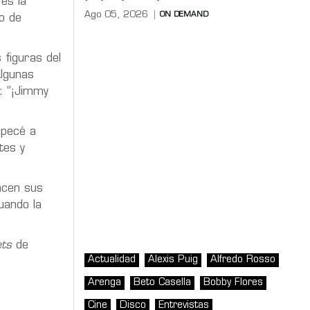
es la
Ago 05, 2026
ON DEMAND
o de
 figuras del
Algunas
: “¡Jimmy
mpecé a
tes y
acen sus
uando la
ets
de
Actualidad
Alexis Puig
Alfredo Rosso
Arenga
Beto Casella
Bobby Flores
Cine
Disco
Entrevistas