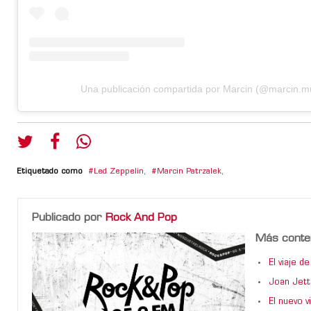
Una publicación compartida por Marcin (@marcin.m
Etiquetado como
Led Zeppelin
,
Marcin Patrzalek
,
Publicado por
Rock And Pop
Más conte
El viaje 
Joan Jett
El nuevo 