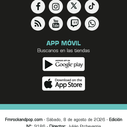
APP MÓVIL
Buscanos en las tiendas
Fmrockandpop.com
- Sábado, 8 de agosto de 2026 -
Edición
Nº:
9186 -
Director:
Julián Etchevarria