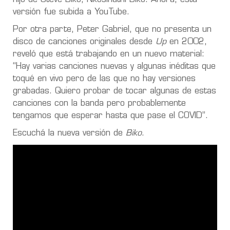
versión fue subida a YouTube.
Por otra parte, Peter Gabriel, que no presenta un
disco de canciones originales desde
Up
en 2002,
reveló que está trabajando en un nuevo material:
“Hay varias canciones nuevas y algunas inéditas que
toqué en vivo pero de las que no hay versiones
grabadas. Quiero probar de tocar algunas de estas
canciones con la banda pero probablemente
tengamos que esperar hasta que pase el COVID”.
Escuchá la nueva versión de
Biko
.