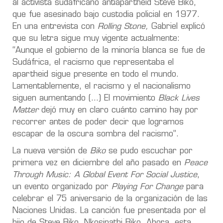
al activista sudafricano antiapartheid Steve Biko,
que fue asesinado bajo custodia policial en 1977.
En una entrevista con
Rolling Stone,
Gabriel explicó
que su letra sigue muy vigente actualmente:
“Aunque el gobierno de la minoría blanca se fue de
Sudáfrica, el racismo que representaba el
apartheid sigue presente en todo el mundo.
Lamentablemente, el racismo y el nacionalismo
siguen aumentando (…) El movimiento
Black Lives
Matter
dejó muy en claro cuánto camino hay por
recorrer antes de poder decir que logramos
escapar de la oscura sombra del racismo”.
La nueva versión de
Biko
se pudo escuchar por
primera vez en diciembre del año pasado en
Peace
Through Music: A Global Event For Social Justice
,
un evento organizado por
Playing For Change
para
celebrar el 75 aniversario de la organización de las
Naciones Unidas. La canción fue presentada por el
hijo de Steve Biko, Nkosinathi Biko. Ahora, esta