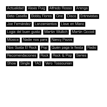
Actualidad
Alexis Puig
Alfredo Rosso
Arenga
Beto Casella
Bobby Flores
Cine
Disco
Entrevistas
Joe Fernández
Lanzamientos
Llave en Mano
Logia del buen gusto
Martin Wullich
Martín Ciccioli
Música
Nadie nos para
Nancy Pazos
Nos Gusta El Rock
Pop
Quién paga la fiesta
Radio
Recomendaciones
Rock
Rock & Pop
Series
Show
Single
TAO
Vero Tossounian