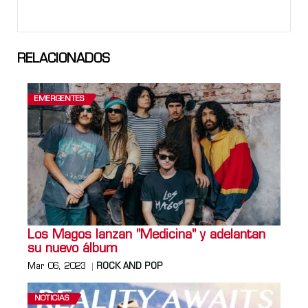
RELACIONADOS
EMERGENTES
Los Magos lanzan "Medicina" y adelantan
su nuevo álbum
Mar 06, 2023
ROCK AND POP
NOTICIAS