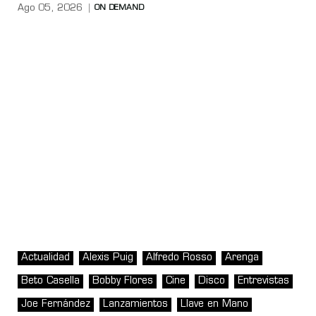
Ago 05, 2026
ON DEMAND
Actualidad
Alexis Puig
Alfredo Rosso
Arenga
Beto Casella
Bobby Flores
Cine
Disco
Entrevistas
Joe Fernández
Lanzamientos
Llave en Mano