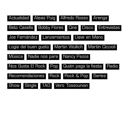
Actualidad
Alexis Puig
Alfredo Rosso
Arenga
Beto Casella
Bobby Flores
Cine
Disco
Entrevistas
Joe Fernández
Lanzamientos
Llave en Mano
Logia del buen gusto
Martin Wullich
Martín Ciccioli
Música
Nadie nos para
Nancy Pazos
Nos Gusta El Rock
Pop
Quién paga la fiesta
Radio
Recomendaciones
Rock
Rock & Pop
Series
Show
Single
TAO
Vero Tossounian