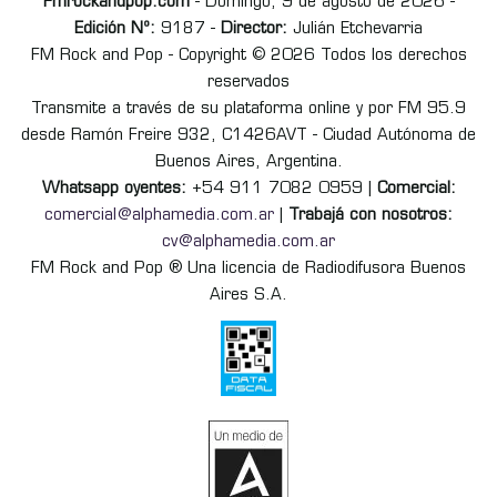
Fmrockandpop.com
- Domingo, 9 de agosto de 2026 -
Edición Nº:
9187 -
Director:
Julián Etchevarria
FM Rock and Pop - Copyright © 2026 Todos los derechos
reservados
Transmite a través de su plataforma online y por FM 95.9
desde Ramón Freire 932, C1426AVT - Ciudad Autónoma de
Buenos Aires, Argentina.
Whatsapp oyentes:
+54 911 7082 0959 |
Comercial:
comercial@alphamedia.com.ar
|
Trabajá con nosotros:
cv@alphamedia.com.ar
FM Rock and Pop ® Una licencia de Radiodifusora Buenos
Aires S.A.