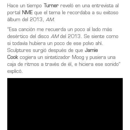
Hace un tiempo
Turner
reveló en una entrevista al
portal
NME
que el tema le recordaba a su exitoso
álbum del 2013,
AM
.
“Esa canción me recuerda un poco al lado más
desértico del disco
AM
del 2013. Se siente como
si todavía hubiera un poco de ese polvo ahí.
Sculptures surgió después de que
Jamie
Cook
cogiera un sintetizador Moog y pusiera una
caja de ritmos a través de él, e hiciera ese sonido”
explicó.