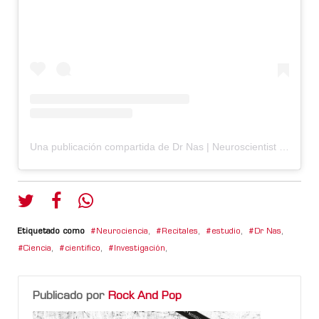
Una publicación compartida de Dr Nas | Neuroscientist (@drnasneuro)
Etiquetado como
Neurociencia
,
Recitales
,
estudio
,
Dr Nas
,
Ciencia
,
cientifico
,
Investigación
,
Publicado por
Rock And Pop