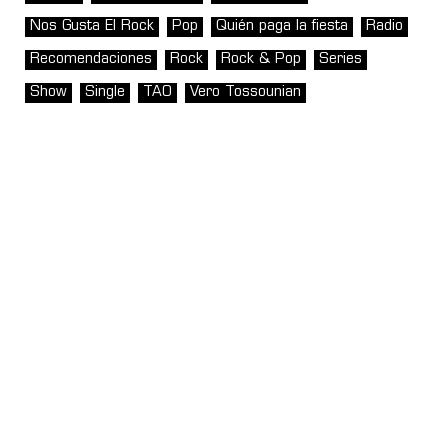
Nos Gusta El Rock
Pop
Quién paga la fiesta
Radio
Recomendaciones
Rock
Rock & Pop
Series
Show
Single
TAO
Vero Tossounian