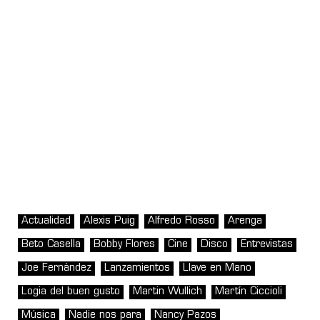
Actualidad
Alexis Puig
Alfredo Rosso
Arenga
Beto Casella
Bobby Flores
Cine
Disco
Entrevistas
Joe Fernández
Lanzamientos
Llave en Mano
Logia del buen gusto
Martin Wullich
Martín Ciccioli
Música
Nadie nos para
Nancy Pazos