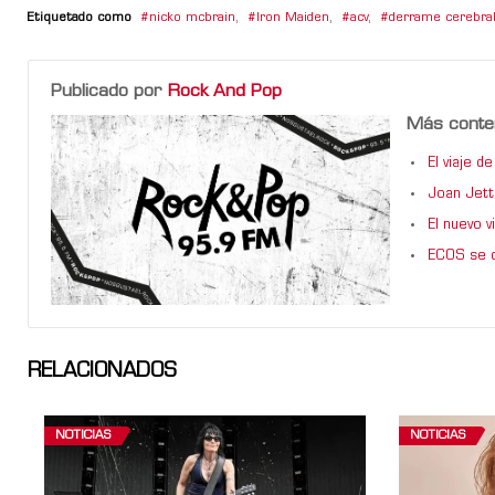
Etiquetado como
nicko mcbrain
,
Iron Maiden
,
acv
,
derrame cerebra
Publicado por
Rock And Pop
Más conte
El viaje 
Joan Jett
El nuevo 
ECOS se d
RELACIONADOS
NOTICIAS
NOTICIAS