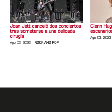
Joan Jett canceló dos conciertos
Glenn Hugh
tras someterse a una delicada
escenario
cirugía
Ago 03, 2023
Ago 03, 2023
ROCK AND POP