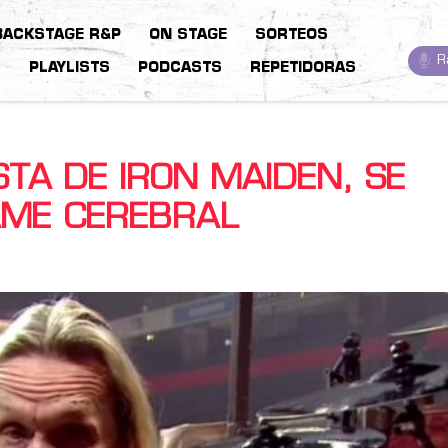
BACKSTAGE R&P
ON STAGE
SORTEOS
R
S
PLAYLISTS
PODCASTS
REPETIDORAS
STA DE IRON MAIDEN, SE
AME CEREBRAL