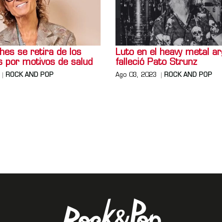
es se retira de los
Luto en el heavy metal ar
s por motivos de salud
falleció Pato Strunz
ROCK AND POP
Ago 03, 2023
ROCK AND POP