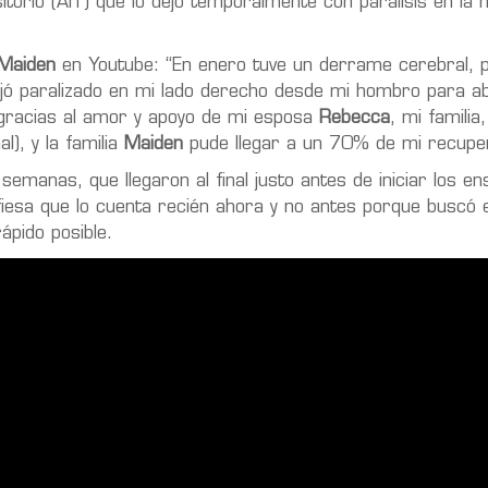
torio (AIT) que lo dejó temporalmente con parálisis en la 
Maiden
en Youtube: “En enero tuve un derrame cerebral, 
jó paralizado en mi lado derecho desde mi hombro para a
gracias al amor y apoyo de mi esposa
Rebecca
, mi familia
l), y la familia
Maiden
pude llegar a un 70% de mi recuper
semanas, que llegaron al final justo antes de iniciar los e
fiesa que lo cuenta recién ahora y no antes porque buscó 
ápido posible.