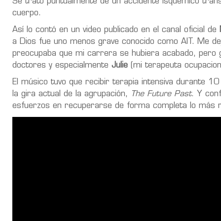
Se trató puntualmente de un accidente isquémico transi
cuerpo.
Así lo contó en un video publicado en el canal oficial de
a Dios fue uno menos grave conocido como AIT. Me de
preocupaba que mi carrera se hubiera acabado, pero 
doctores y especialmente
Julie
(mi terapeuta ocupaciona
El músico tuvo que recibir terapia intensiva durante 10 
la gira actual de la agrupación,
The Future Past
. Y con
esfuerzos en recuperarse de forma completa lo más r