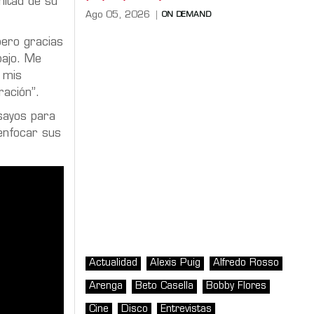
mitad de su
Ago 05, 2026
ON DEMAND
pero gracias
bajo. Me
, mis
ación”.
nsayos para
enfocar sus
Actualidad
Alexis Puig
Alfredo Rosso
Arenga
Beto Casella
Bobby Flores
Cine
Disco
Entrevistas