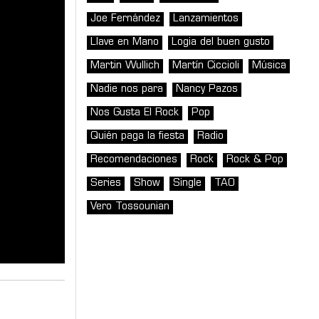
Joe Fernández
Lanzamientos
Llave en Mano
Logia del buen gusto
Martin Wullich
Martín Ciccioli
Música
Nadie nos para
Nancy Pazos
Nos Gusta El Rock
Pop
Quién paga la fiesta
Radio
Recomendaciones
Rock
Rock & Pop
Series
Show
Single
TAO
Vero Tossounian