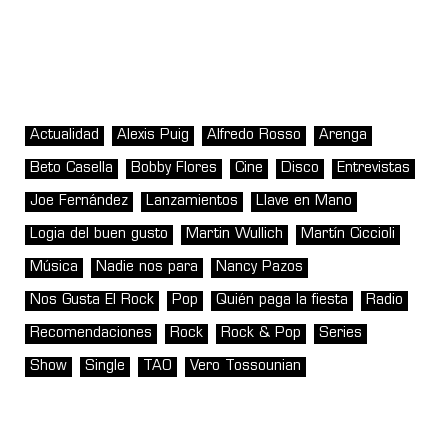
Actualidad
Alexis Puig
Alfredo Rosso
Arenga
Beto Casella
Bobby Flores
Cine
Disco
Entrevistas
Joe Fernández
Lanzamientos
Llave en Mano
Logia del buen gusto
Martin Wullich
Martín Ciccioli
Música
Nadie nos para
Nancy Pazos
Nos Gusta El Rock
Pop
Quién paga la fiesta
Radio
Recomendaciones
Rock
Rock & Pop
Series
Show
Single
TAO
Vero Tossounian