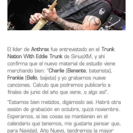
El líder de
Anthrax
fue entrevistado en el
Trunk
Nation With Eddie Trunk
de SiriusXM, y ahí
confirma que el nuevo material de estudio viene
marchando bien: “
Charlie
(
Benante
, baterista),
Frankie
(
Bello
, bajista) y yo grabamos nueve
canciones.
Calculo que podremos publicarlo a
finales de junio del año que viene, o algo así”.
“E
stamos bien metidos, digámoslo así.
Habrá otra
sesión de grabación en octubre, quizá noviembre.
Esperamos, si las cosas se mantienen en el
calendario que tenemos, me gustaría pensar que,
para Navidad, Año Nuevo, tendremos la mayor