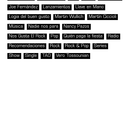
Joe Fernández
Lanzamientos
Llave en Mano
Logia del buen gusto
Martin Wullich
Martín Ciccioli
Música
Nadie nos para
Nancy Pazos
Nos Gusta El Rock
Pop
Quién paga la fiesta
Radio
Recomendaciones
Rock
Rock & Pop
Series
Show
Single
TAO
Vero Tossounian