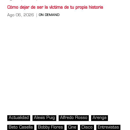
Cómo dejar de ser la víctima de tu propia historia
Ago 06, 2026
ON DEMAND
Actualidad
Alexis Puig
Alfredo Rosso
Arenga
Beto Casella
Bobby Flores
Cine
Disco
Entrevistas