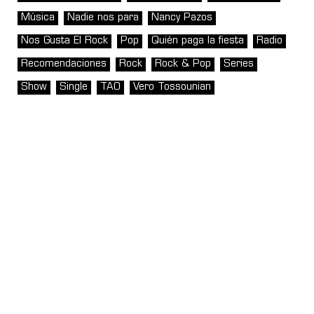
Música
Nadie nos para
Nancy Pazos
Nos Gusta El Rock
Pop
Quién paga la fiesta
Radio
Recomendaciones
Rock
Rock & Pop
Series
Show
Single
TAO
Vero Tossounian