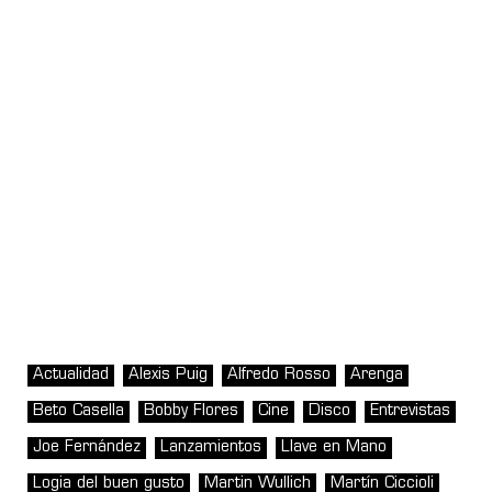
Actualidad
Alexis Puig
Alfredo Rosso
Arenga
Beto Casella
Bobby Flores
Cine
Disco
Entrevistas
Joe Fernández
Lanzamientos
Llave en Mano
Logia del buen gusto
Martin Wullich
Martín Ciccioli