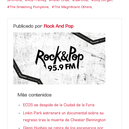
Simmons
,
Ace Frehley
,
Peter Criss
,
Starchild
,
Billy Corgan
,
The Smashing Pumpkins
,
The Magnificent Others
,
Publicado por
Rock And Pop
Más contenidos
ECOS se despide de la Ciudad de la Furia
Linkin Park estrenará un documental sobre su
regreso tras la muerte de Chester Bennington
Glenn Hughes se retira de los escenarios por