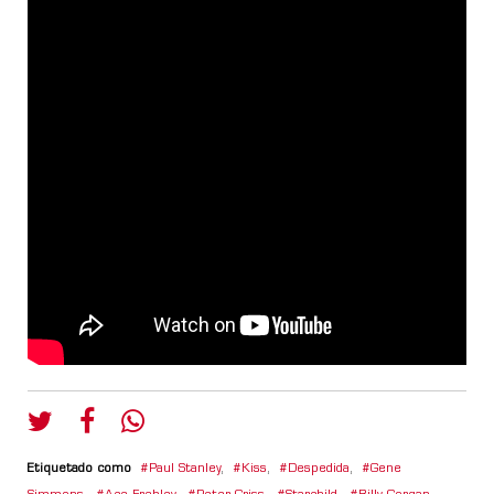
Etiquetado como
Paul Stanley
,
Kiss
,
Despedida
,
Gene