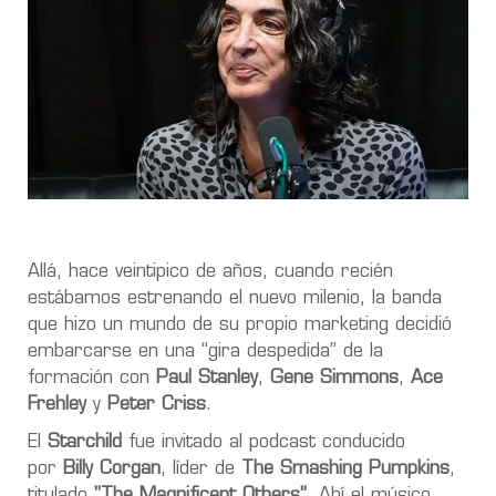
Allá, hace veintipico de años, cuando recién
estábamos estrenando el nuevo milenio, la banda
que hizo un mundo de su propio marketing decidió
embarcarse en una “gira despedida”
de la
formación con
Paul Stanley
,
Gene Simmons
,
Ace
Frehley
y
Peter Criss
.
El
Starchild
fue invitado al podcast conducido
por
Billy Corgan
, líder de
The Smashing Pumpkins
,
titulado
"The Magnificent Others”.
Ahí
el músico