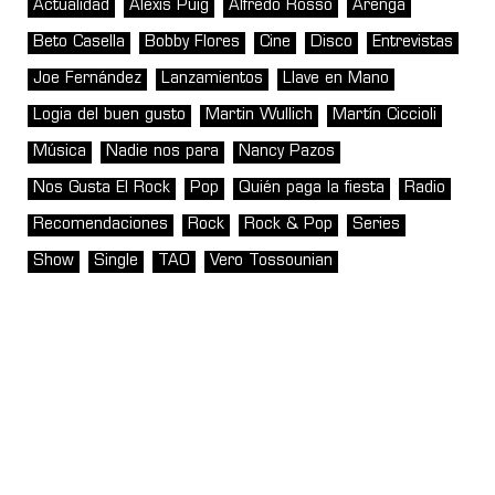
Actualidad
Alexis Puig
Alfredo Rosso
Arenga
Beto Casella
Bobby Flores
Cine
Disco
Entrevistas
Joe Fernández
Lanzamientos
Llave en Mano
Logia del buen gusto
Martin Wullich
Martín Ciccioli
Música
Nadie nos para
Nancy Pazos
Nos Gusta El Rock
Pop
Quién paga la fiesta
Radio
Recomendaciones
Rock
Rock & Pop
Series
Show
Single
TAO
Vero Tossounian