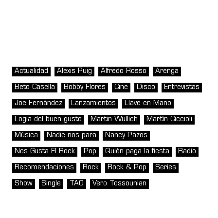
Actualidad
Alexis Puig
Alfredo Rosso
Arenga
Beto Casella
Bobby Flores
Cine
Disco
Entrevistas
Joe Fernández
Lanzamientos
Llave en Mano
Logia del buen gusto
Martin Wullich
Martín Ciccioli
Música
Nadie nos para
Nancy Pazos
Nos Gusta El Rock
Pop
Quién paga la fiesta
Radio
Recomendaciones
Rock
Rock & Pop
Series
Show
Single
TAO
Vero Tossounian