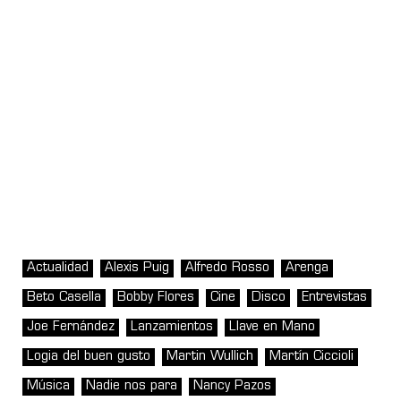
Actualidad
Alexis Puig
Alfredo Rosso
Arenga
Beto Casella
Bobby Flores
Cine
Disco
Entrevistas
Joe Fernández
Lanzamientos
Llave en Mano
Logia del buen gusto
Martin Wullich
Martín Ciccioli
Música
Nadie nos para
Nancy Pazos