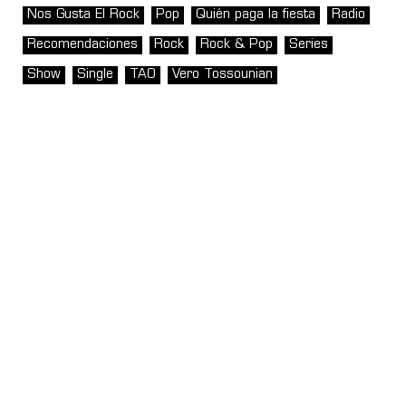
Nos Gusta El Rock
Pop
Quién paga la fiesta
Radio
Recomendaciones
Rock
Rock & Pop
Series
Show
Single
TAO
Vero Tossounian