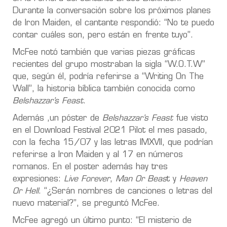
Durante la conversación sobre los próximos planes
de Iron Maiden, el cantante respondió: “No te puedo
contar cuáles son, pero están en frente tuyo”.
McFee notó también que varias piezas gráficas
recientes del grupo mostraban la sigla “W.O.T.W”
que, según él, podría referirse a “Writing On The
Wall”, la historia bíblica también conocida como
Belshazzar’s Feast
.
Además ,un póster de
Belshazzar’s Feast
fue visto
en el Download Festival 2021 Pilot el mes pasado,
con la fecha 15/07 y las letras IMXVII, que podrían
referirse a Iron Maiden y al 17 en números
romanos. En el poster además hay tres
expresiones:
Live Forever
,
Man Or Beas
t y
Heaven
Or Hell
. “¿Serán nombres de canciones o letras del
nuevo material?”, se preguntó McFee.
McFee agregó un último punto: “El misterio de