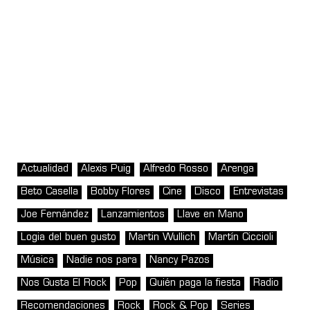
Actualidad
Alexis Puig
Alfredo Rosso
Arenga
Beto Casella
Bobby Flores
Cine
Disco
Entrevistas
Joe Fernández
Lanzamientos
Llave en Mano
Logia del buen gusto
Martin Wullich
Martín Ciccioli
Música
Nadie nos para
Nancy Pazos
Nos Gusta El Rock
Pop
Quién paga la fiesta
Radio
Recomendaciones
Rock
Rock & Pop
Series