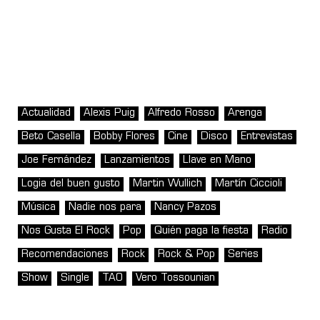
Actualidad
Alexis Puig
Alfredo Rosso
Arenga
Beto Casella
Bobby Flores
Cine
Disco
Entrevistas
Joe Fernández
Lanzamientos
Llave en Mano
Logia del buen gusto
Martin Wullich
Martín Ciccioli
Música
Nadie nos para
Nancy Pazos
Nos Gusta El Rock
Pop
Quién paga la fiesta
Radio
Recomendaciones
Rock
Rock & Pop
Series
Show
Single
TAO
Vero Tossounian