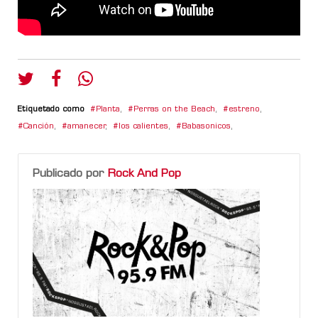
Etiquetado como
Planta
,
Perras on the Beach
,
estreno
,
Canción
,
amanecer
,
los calientes
,
Babasonicos
,
Publicado por
Rock And Pop