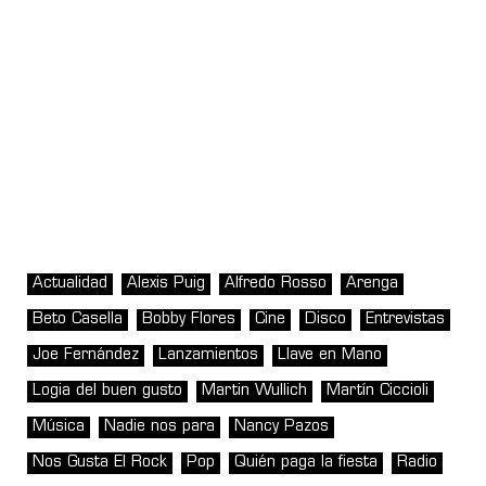
Actualidad
Alexis Puig
Alfredo Rosso
Arenga
Beto Casella
Bobby Flores
Cine
Disco
Entrevistas
Joe Fernández
Lanzamientos
Llave en Mano
Logia del buen gusto
Martin Wullich
Martín Ciccioli
Música
Nadie nos para
Nancy Pazos
Nos Gusta El Rock
Pop
Quién paga la fiesta
Radio