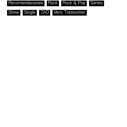
Recomendaciones
Rock
Rock & Pop
Series
Show
Single
TAO
Vero Tossounian