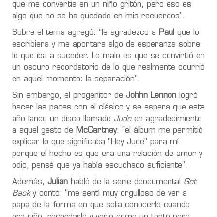
que me convertía en un niño gritón, pero eso es
algo que no se ha quedado en mis recuerdos”.
Sobre el tema agregó: “le agradezco a
Paul
que lo
escribiera y me aportara algo de esperanza sobre
lo que iba a suceder. Lo malo es que se convirtió en
un oscuro recordatorio de lo que realmente ocurrió
en aquel momento: la separación".
Sin embargo, el progenitor de
Johhn Lennon
logró
hacer las paces con el clásico y se espera que este
año lance un disco llamado
Jude
en agradecimiento
a aquel gesto de
McCartney
: “el álbum me permitió
explicar lo que significaba "Hey Jude" para mí
porque el hecho es que era una relación de amor y
odio, pensé que ya había escuchado suficiente”.
Además,
Julian
habló de la serie deocumental
Get
Back
y contó: “me sentí muy orgulloso de ver a
papá de la forma en que solía conocerlo cuando
era niño, recordarlo y verlo como un tonto pero