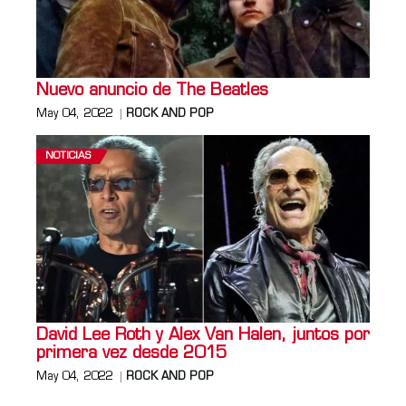
Nuevo anuncio de The Beatles
May 04, 2022
ROCK AND POP
NOTICIAS
David Lee Roth y Alex Van Halen, juntos por
primera vez desde 2015
May 04, 2022
ROCK AND POP