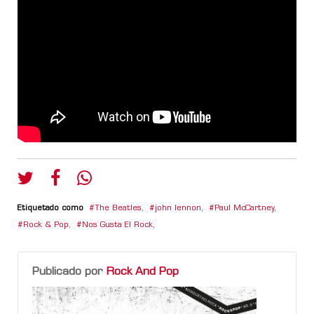
Etiquetado como
The Beatles
,
john lennon
,
Paul McCartney
,
Rock & Pop
,
Nos Gusta El Rock
,
Publicado por
Rock And Pop