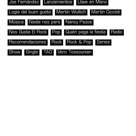
Joe Fernández
Lanzamientos
Llave en Mano
Logia del buen gusto
Martin Wullich
Martín Ciccioli
Música
Nadie nos para
Nancy Pazos
Nos Gusta El Rock
Pop
Quién paga la fiesta
Radio
Recomendaciones
Rock
Rock & Pop
Series
Show
Single
TAO
Vero Tossounian