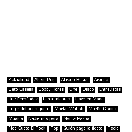
Actualidad
Alexis Puig
Alfredo Rosso
Arenga
Beto Casella
Bobby Flores
Cine
Disco
Entrevistas
Joe Fernández
Lanzamientos
Llave en Mano
Logia del buen gusto
Martin Wullich
Martín Ciccioli
Música
Nadie nos para
Nancy Pazos
Nos Gusta El Rock
Pop
Quién paga la fiesta
Radio