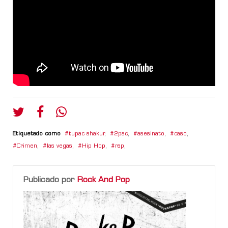
Etiquetado como
tupac shakur
,
2pac
,
asesinato
,
caso
,
Crimen
,
las vegas
,
Hip Hop
,
rap
,
Publicado por
Rock And Pop