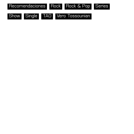
Recomendaciones
Rock
Rock & Pop
Series
Show
Single
TAO
Vero Tossounian