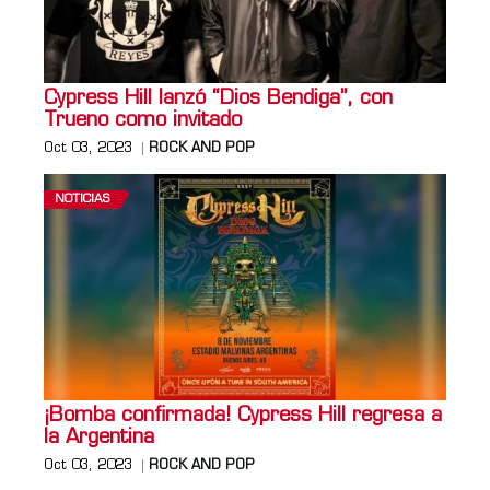
Cypress Hill lanzó “Dios Bendiga”, con
Trueno como invitado
Oct 03, 2023
ROCK AND POP
NOTICIAS
¡Bomba confirmada! Cypress Hill regresa a
la Argentina
Oct 03, 2023
ROCK AND POP