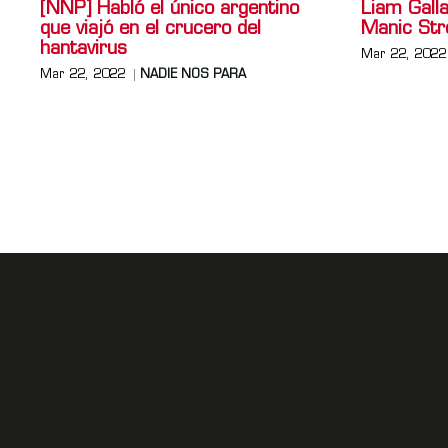
[NNP] Habló el único argentino
Liam Gall
que viajó en el crucero del
Manic Str
hantavirus
Mar 22, 2022
Mar 22, 2022
NADIE NOS PARA