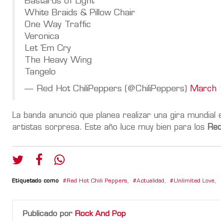
Bastards of Light
White Braids & Pillow Chair
One Way Traffic
Veronica
Let 'Em Cry
The Heavy Wing
Tangelo
— Red Hot ChiliPeppers (@ChiliPeppers)
March 
La banda anunció que planea realizar una gira mundial
artistas sorpresa. Este año luce muy bien para los
Red
Etiquetado como
Red Hot Chili Peppers
,
Actualidad
,
Unlimited Love
,
Publicado por
Rock And Pop