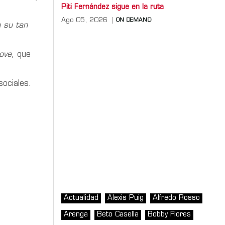
Piti Fernández sigue en la ruta
Ago 05, 2026
ON DEMAND
 su tan
ove
, que
ociales.
Actualidad
Alexis Puig
Alfredo Rosso
Arenga
Beto Casella
Bobby Flores