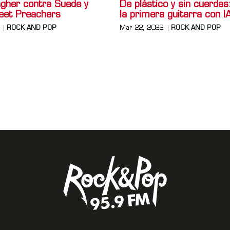
agher contra Suede y
De plástico y sin cuerdas
eet Preachers
la primera guitarra con I
ROCK AND POP
Mar 22, 2022
ROCK AND POP