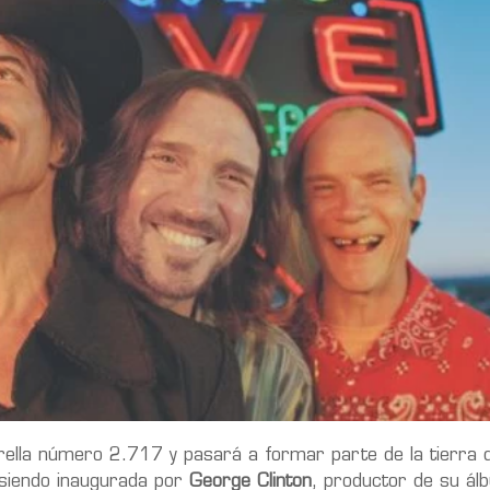
ella número 2.717 y pasará a formar parte de la tierra 
 siendo inaugurada por
George Clinton
, productor de su á