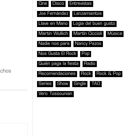
Cine
Disco
Entrevistas
Joe Fernández
Lanzamientos
Llave en Mano
Logia del buen gusto
Martin Wullich
Martín Ciccioli
Música
Nadie nos para
Nancy Pazos
Nos Gusta El Rock
Pop
Quién paga la fiesta
Radio
uchos
Recomendaciones
Rock
Rock & Pop
Series
Show
Single
TAO
Vero Tossounian