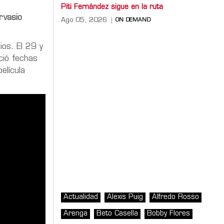
Piti Fernández sigue en la ruta
rvasio
Ago 05, 2026
ON DEMAND
ios. El 29 y
ció fechas
película
Actualidad
Alexis Puig
Alfredo Rosso
Arenga
Beto Casella
Bobby Flores