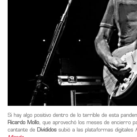
Si hay algo positivo dentro de lo terrible de esta pande
Ricardo Mollo
, que aprovechó los meses de encierro pa
cantante de
Divididos
subió a las plataformas digitales
H