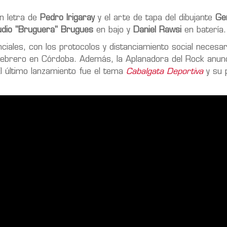
n letra de
Pedro Irigaray
y el arte de tapa del dibujante
Ge
udio "Bruguera" Brugues
en bajo y
Daniel Rawsi
en batería.
iales, con los protocolos y distanciamiento social necesar
 febrero en Córdoba. Además, la Aplanadora del Rock anun
l último lanzamiento fue el tema
Cabalgata Deportiva
y su 