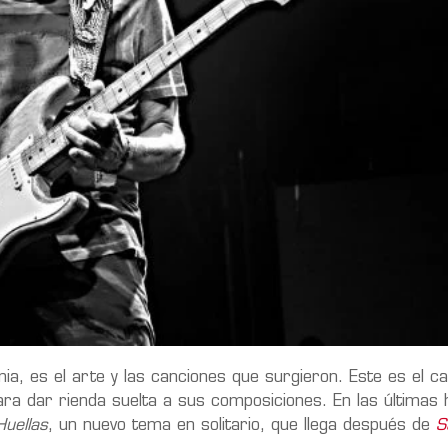
mia, es el arte y las canciones que surgieron. Este es el c
ra dar rienda suelta a sus composiciones. En las últimas 
uellas
, un nuevo tema en solitario, que llega después de
S