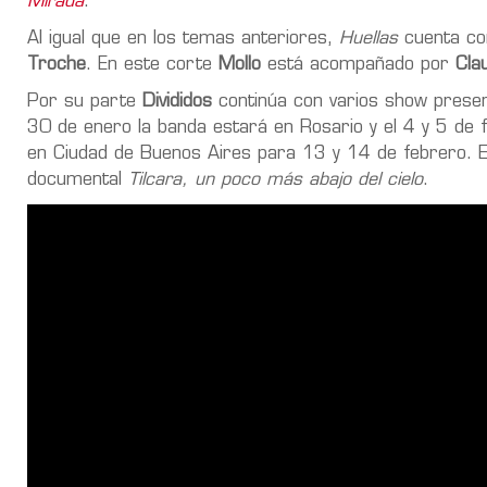
Mirada
.
Al igual que en los temas anteriores,
Huellas
cuenta co
Troche
. En este corte
Mollo
está acompañado por
Cla
Por su parte
Divididos
continúa con varios show presenc
30 de enero la banda estará en Rosario y el 4 y 5 de
en Ciudad de Buenos Aires para 13 y 14 de febrero. E
documental
Tilcara, un poco más abajo del cielo
.