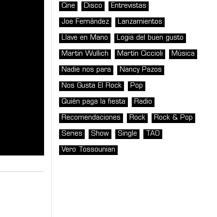
Cine
Disco
Entrevistas
Joe Fernández
Lanzamientos
Llave en Mano
Logia del buen gusto
Martin Wullich
Martín Ciccioli
Música
Nadie nos para
Nancy Pazos
Nos Gusta El Rock
Pop
Quién paga la fiesta
Radio
Recomendaciones
Rock
Rock & Pop
Series
Show
Single
TAO
Vero Tossounian