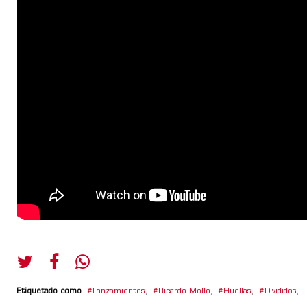
Etiquetado como
Lanzamientos
,
Ricardo Mollo
,
Huellas
,
Divididos
,