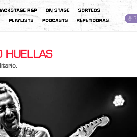
BACKSTAGE R&P
ON STAGE
SORTEOS
R
S
PLAYLISTS
PODCASTS
REPETIDORAS
Ó HUELLAS
itario.