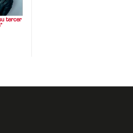
su tercer
”