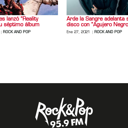
s lanzó “Reality
Arde la Sangre adelanta 
su séptimo álbum
disco con “Agujero Negro
ROCK AND POP
Ene 27, 2021
ROCK AND POP