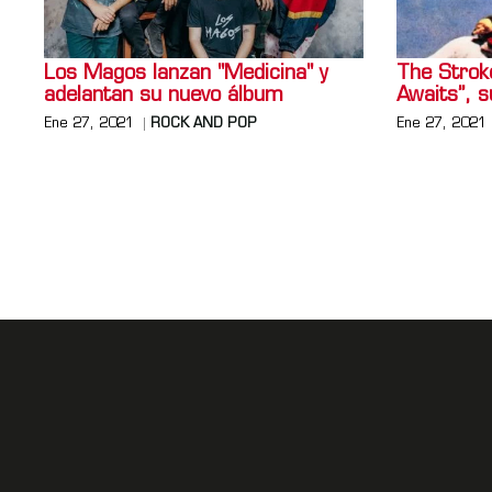
Los Magos lanzan "Medicina" y
The Stroke
adelantan su nuevo álbum
Awaits”, 
Ene 27, 2021
ROCK AND POP
Ene 27, 2021