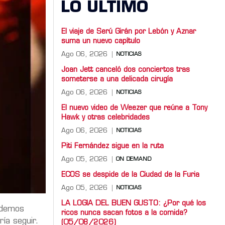
LO ULTIMO
El viaje de Serú Girán por Lebón y Aznar
suma un nuevo capítulo
Ago 06, 2026
NOTICIAS
Joan Jett canceló dos conciertos tras
someterse a una delicada cirugía
Ago 06, 2026
NOTICIAS
El nuevo video de Weezer que reúne a Tony
Hawk y otras celebridades
Ago 06, 2026
NOTICIAS
Piti Fernández sigue en la ruta
Ago 05, 2026
ON DEMAND
ECOS se despide de la Ciudad de la Furia
Ago 05, 2026
NOTICIAS
LA LOGIA DEL BUEN GUSTO: ¿Por qué los
podemos
ricos nunca sacan fotos a la comida?
dría seguir.
(05/08/2026)