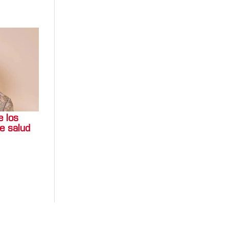
e los
e salud