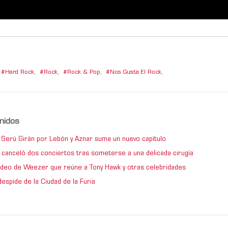
Hard Rock
,
Rock
,
Rock & Pop
,
Nos Gusta El Rock
,
nidos
de Serú Girán por Lebón y Aznar suma un nuevo capítulo
 canceló dos conciertos tras someterse a una delicada cirugía
video de Weezer que reúne a Tony Hawk y otras celebridades
espide de la Ciudad de la Furia