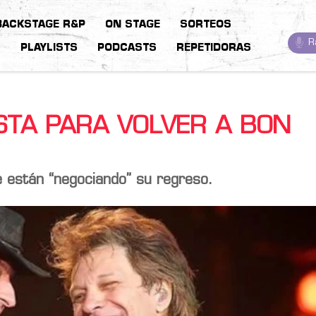
BACKSTAGE R&P
ON STAGE
SORTEOS
R
S
PLAYLISTS
PODCASTS
REPETIDORAS
ISTA PARA VOLVER A BON
ue están “negociando” su regreso.