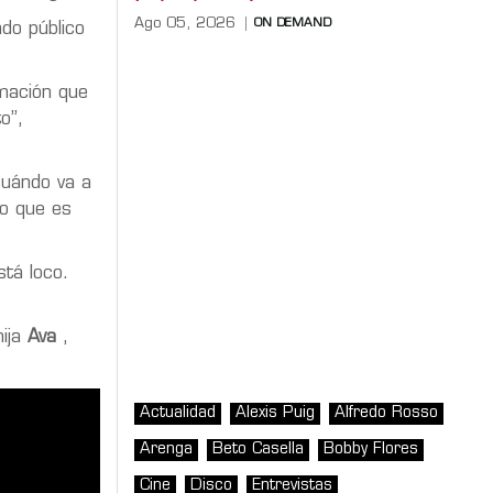
Ago 05, 2026
ON DEMAND
ndo público
rmación que
o”,
cuándo va a
eo que es
stá loco.
hija
Ava
,
Actualidad
Alexis Puig
Alfredo Rosso
Arenga
Beto Casella
Bobby Flores
Cine
Disco
Entrevistas