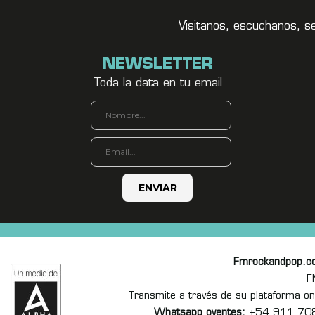
Visitanos, escuchanos, s
NEWSLETTER
Toda la data en tu email
Fmrockandpop.c
F
Transmite a través de su plataforma 
Whatsapp oyentes:
+54 911 70