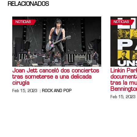
RELACIONADOS
NOTICIAS
NOTICIAS
Joan Jett canceló dos conciertos
Linkin Par
tras someterse a una delicada
documenta
cirugía
tras la m
Benningto
Feb 15, 2023
ROCK AND POP
Feb 15, 2023