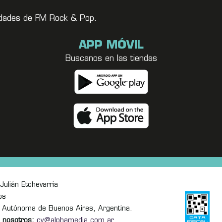
vedades de FM Rock & Pop.
APP MÓVIL
Buscanos en las tiendas
Julián Etchevarria
os
 Autónoma de Buenos Aires, Argentina.
 nosotros:
cv@alphamedia.com.ar