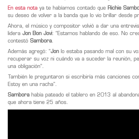
En esta nota
ya te habíamos contado que
Richie Samb
su deseo de volver a la banda que lo vio brillar desde 
Ahora, el músico y compositor volvió a dar una entrevi
lidera
Jon Bon Jovi
: “Estamos hablando de eso. No cre
contestó
Sambora
.
Además agregó: “
Jon
lo estaba pasando mal con su vo
recuperar su voz ni cuándo va a suceder la reunión, pe
una obligación”.
También le preguntaron si escribiría más canciones co
Estoy en una racha".
Sambora
había pateado el tablero en 2013 al abando
que ahora tiene 25 años.