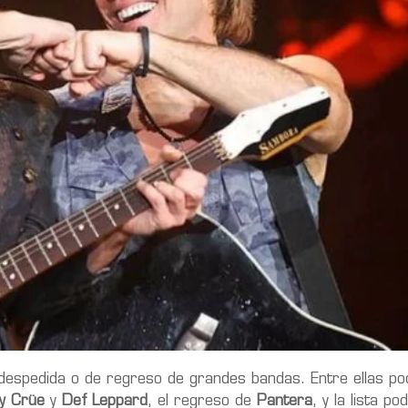
de despedida o de regreso de grandes bandas. Entre ellas 
y
Crüe
y
Def Leppard
, el regreso de
Pantera
, y la lista po