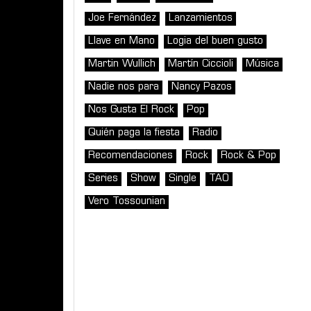
Joe Fernández
Lanzamientos
Llave en Mano
Logia del buen gusto
Martin Wullich
Martín Ciccioli
Música
Nadie nos para
Nancy Pazos
Nos Gusta El Rock
Pop
Quién paga la fiesta
Radio
Recomendaciones
Rock
Rock & Pop
Series
Show
Single
TAO
Vero Tossounian