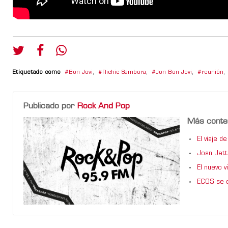
Etiquetado como
Bon Jovi
,
Richie Sambora
,
Jon Bon Jovi
,
reunión
,
Publicado por
Rock And Pop
Más conte
El viaje 
Joan Jett
El nuevo 
ECOS se d