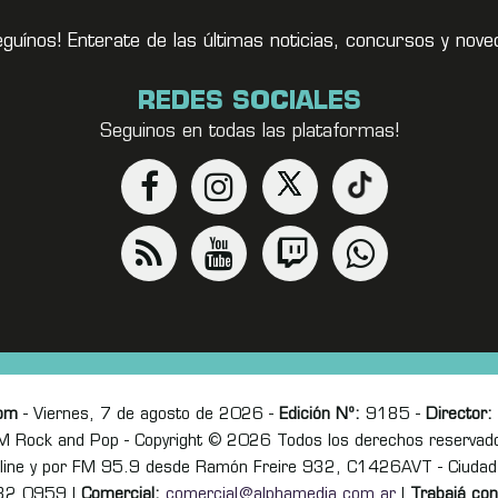
eguínos! Enterate de las últimas noticias, concursos y no
REDES SOCIALES
Seguinos en todas las plataformas!
om
- Viernes, 7 de agosto de 2026 -
Edición Nº:
9185 -
Director:
M Rock and Pop - Copyright © 2026 Todos los derechos reservad
online y por FM 95.9 desde Ramón Freire 932, C1426AVT - Ciudad
82 0959 |
Comercial:
comercial@alphamedia.com.ar
|
Trabajá con