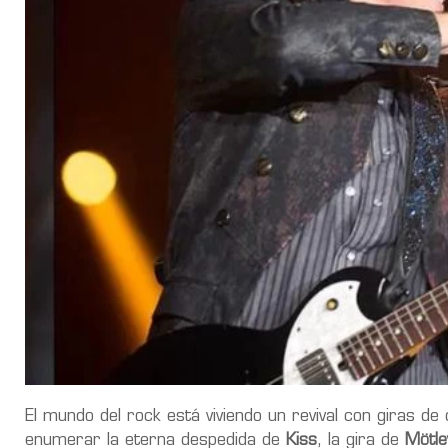
El mundo del rock está viviendo un revival con giras 
enumerar la eterna despedida de
Kiss
, la gira de
Mötle