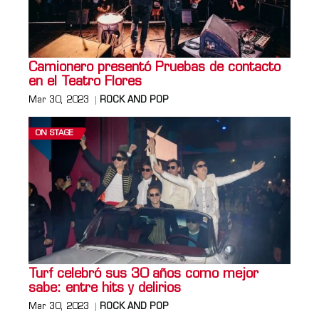
Camionero presentó Pruebas de contacto
en el Teatro Flores
Mar 30, 2023
ROCK AND POP
ON STAGE
Turf celebró sus 30 años como mejor
sabe: entre hits y delirios
Mar 30, 2023
ROCK AND POP