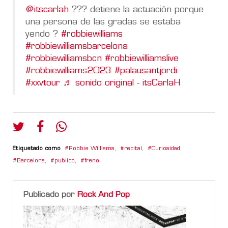
@itscarlah
??? detiene la actuación porque
una persona de las gradas se estaba
yendo ?
#robbiewilliams
#robbiewilliamsbarcelona
#robbiewilliamsbcn
#robbiewilliamslive
#robbiewilliams2023
#palausantjordi
#xxvtour
♬ sonido original - itsCarlaH
Etiquetado como
Robbie Williams
,
recital
,
Curiosidad
,
Barcelona
,
publico
,
freno
,
Publicado por
Rock And Pop