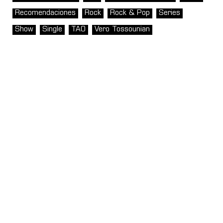
Recomendaciones
Rock
Rock & Pop
Series
Show
Single
TAO
Vero Tossounian