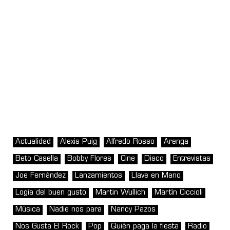
Actualidad
Alexis Puig
Alfredo Rosso
Arenga
Beto Casella
Bobby Flores
Cine
Disco
Entrevistas
Joe Fernández
Lanzamientos
Llave en Mano
Logia del buen gusto
Martin Wullich
Martín Ciccioli
Música
Nadie nos para
Nancy Pazos
Nos Gusta El Rock
Pop
Quién paga la fiesta
Radio