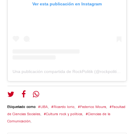
Ver esta publicación en Instagram
Una publicación compartida de RockPolitik (@rockpolitik.ok)
Etiquetado como
UBA
,
Ricardo Iorio
,
Federico Moura
,
Facultad
de Ciencias Sociales
,
Cultura rock y política
,
Ciencias de la
Comunicación
,