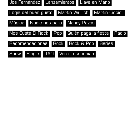
Joe Fernández
Lanzamientos
Llave en Mano
Logia del buen gusto
Martin Wullich
Martín Ciccioli
Música
Nadie nos para
Nancy Pazos
Nos Gusta El Rock
Pop
Quién paga la fiesta
Radio
Recomendaciones
Rock
Rock & Pop
Series
Show
Single
TAO
Vero Tossounian