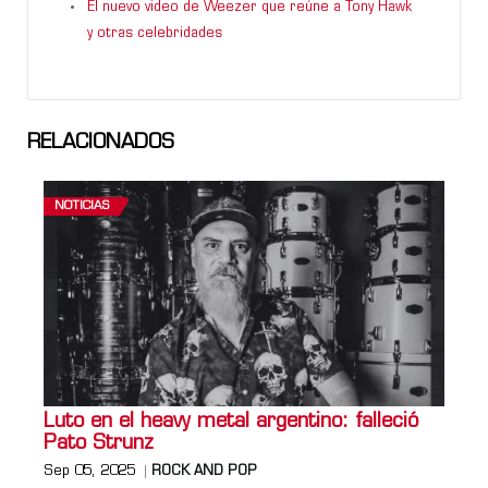
El nuevo video de Weezer que reúne a Tony Hawk
y otras celebridades
RELACIONADOS
NOTICIAS
Luto en el heavy metal argentino: falleció
Pato Strunz
Sep 05, 2025
ROCK AND POP