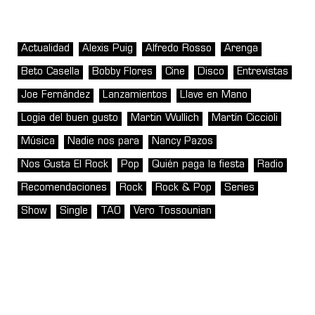
Actualidad
Alexis Puig
Alfredo Rosso
Arenga
Beto Casella
Bobby Flores
Cine
Disco
Entrevistas
Joe Fernández
Lanzamientos
Llave en Mano
Logia del buen gusto
Martin Wullich
Martín Ciccioli
Música
Nadie nos para
Nancy Pazos
Nos Gusta El Rock
Pop
Quién paga la fiesta
Radio
Recomendaciones
Rock
Rock & Pop
Series
Show
Single
TAO
Vero Tossounian