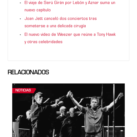
El viaje de Serú Girán por Lebón y Aznar suma un
nuevo capítulo
Joan Jett canceló dos conciertos tras
someterse a una delicada cirugía
El nuevo video de Weezer que reúne a Tony Hawk
y otras celebridades
RELACIONADOS
NOTICIAS