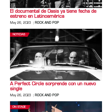
El documental de Oasis ya tiene fecha de
estreno en Latinoamérica
May 26, 2023
ROCK AND POP
NOTICIAS
A Perfect Circle sorprende con un nuevo
single
May 26, 2023
ROCK AND POP
ON STAGE