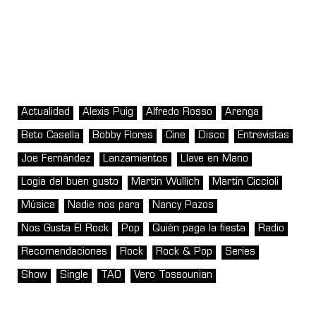
Actualidad
Alexis Puig
Alfredo Rosso
Arenga
Beto Casella
Bobby Flores
Cine
Disco
Entrevistas
Joe Fernández
Lanzamientos
Llave en Mano
Logia del buen gusto
Martin Wullich
Martín Ciccioli
Música
Nadie nos para
Nancy Pazos
Nos Gusta El Rock
Pop
Quién paga la fiesta
Radio
Recomendaciones
Rock
Rock & Pop
Series
Show
Single
TAO
Vero Tossounian