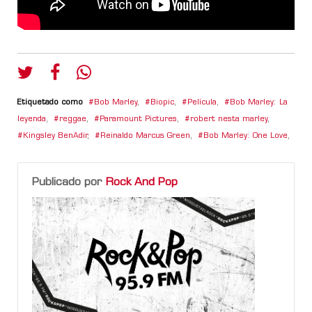
Etiquetado como
Bob Marley
,
Biopic
,
Película
,
Bob Marley: La
leyenda
,
reggae
,
Paramount Pictures
,
robert nesta marley
,
Kingsley BenAdir
,
Reinaldo Marcus Green
,
Bob Marley: One Love
,
Publicado por
Rock And Pop