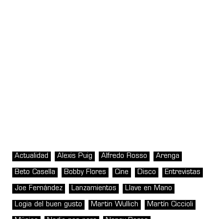
Actualidad
Alexis Puig
Alfredo Rosso
Arenga
Beto Casella
Bobby Flores
Cine
Disco
Entrevistas
Joe Fernández
Lanzamientos
Llave en Mano
Logia del buen gusto
Martin Wullich
Martín Ciccioli