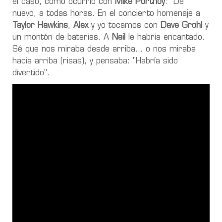
el caso, como ocurrió con
Mike Portnoy
: "De
nuevo, a todas horas. En el concierto homenaje a
Taylor Hawkins
,
Alex
y yo tocamos con
Dave Grohl
y
un montón de baterías. A
Neil
le habría encantado.
Sé que nos miraba desde arriba… o nos miraba
hacia arriba (risas), y pensaba: "Habría sido
divertido".