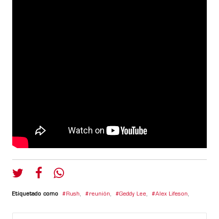
Etiquetado como
Rush
,
reunión
,
Geddy Lee
,
Alex Lifeson
,