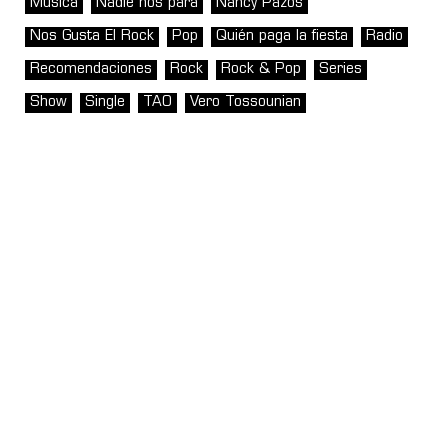
Música
Nadie nos para
Nancy Pazos
Nos Gusta El Rock
Pop
Quién paga la fiesta
Radio
Recomendaciones
Rock
Rock & Pop
Series
Show
Single
TAO
Vero Tossounian