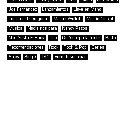
Beto Casella
Bobby Flores
Cine
Disco
Entrevistas
Joe Fernández
Lanzamientos
Llave en Mano
Logia del buen gusto
Martin Wullich
Martín Ciccioli
Música
Nadie nos para
Nancy Pazos
Nos Gusta El Rock
Pop
Quién paga la fiesta
Radio
Recomendaciones
Rock
Rock & Pop
Series
Show
Single
TAO
Vero Tossounian