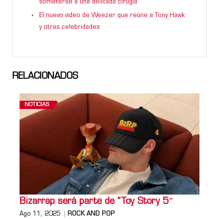
someterse a una delicada cirugía
El nuevo video de Weezer que reúne a Tony Hawk
y otras celebridades
RELACIONADOS
NOTICIAS
Bizarrap será parte de “Toy Story 5″
Ago 11, 2025
ROCK AND POP