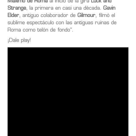
Máximo de Roma
al inicio de la gira
Luck and
Strange
, la primera en casi una década.
Gavin
Elder
, antiguo colaborador de
Gilmour
, filmó el
sublime espectáculo con las antiguas ruinas de
Roma como telón de fondo".
¡Dale play!