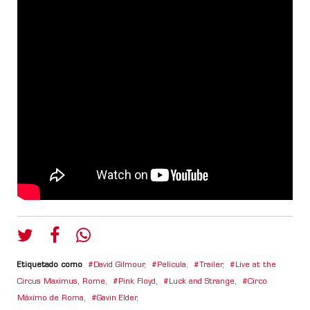
Etiquetado como
David Gilmour
,
Película
,
Trailer
,
Live at the
Circus Maximus, Rome
,
Pink Floyd
,
Luck and Strange
,
Circo
Máximo de Roma
,
Gavin Elder
,