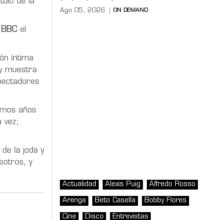
tulo de la
Ago 05, 2026
ON DEMAND
a
BBC
el
ión íntima
 y muestra
spectadores
ltimos años
 vez;
de la joda y
sotros, y
Actualidad
Alexis Puig
Alfredo Rosso
Arenga
Beto Casella
Bobby Flores
Cine
Disco
Entrevistas