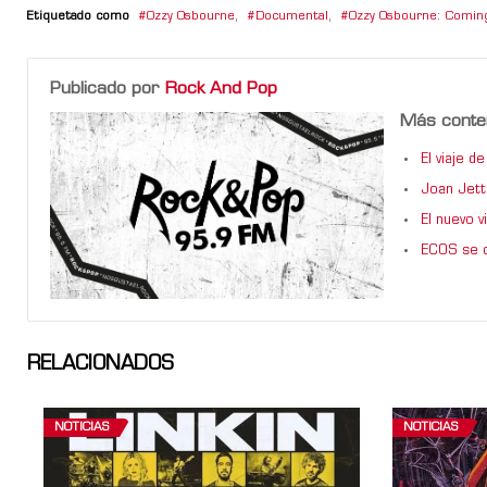
Etiquetado como
Ozzy Osbourne
,
Documental
,
Ozzy Osbourne: Comi
Publicado por
Rock And Pop
Más conte
El viaje 
Joan Jett
El nuevo 
ECOS se d
RELACIONADOS
NOTICIAS
NOTICIAS