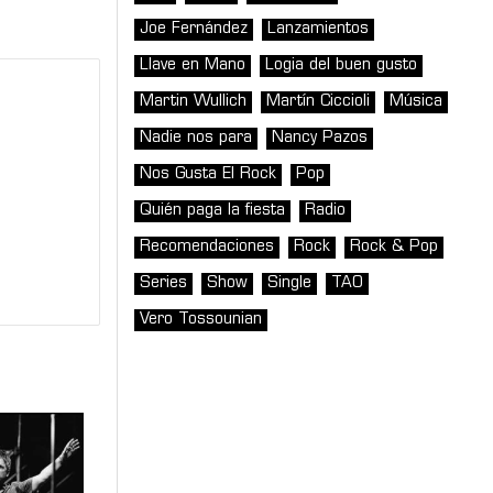
Joe Fernández
Lanzamientos
Llave en Mano
Logia del buen gusto
Martin Wullich
Martín Ciccioli
Música
Nadie nos para
Nancy Pazos
Nos Gusta El Rock
Pop
Quién paga la fiesta
Radio
Recomendaciones
Rock
Rock & Pop
Series
Show
Single
TAO
Vero Tossounian