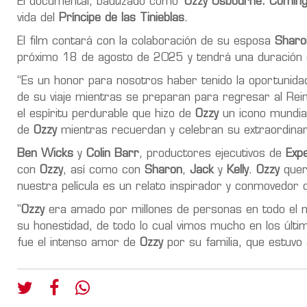
El documental, bautizado como '
Ozzy Osbourne: Comin
vida del
Príncipe de las Tinieblas
.
El film contará con la colaboración de su esposa
Sharo
próximo 18 de agosto de 2025 y tendrá una duración 
“Es un honor para nosotros haber tenido la oportunid
de su viaje mientras se preparan para regresar al Rei
el espíritu perdurable que hizo de
Ozzy
un icono mundial
de
Ozzy
mientras recuerdan y celebran su extraordinar
Ben Wicks
y
Colin Barr
, productores ejecutivos de
Expe
con
Ozzy
, así como con
Sharon
,
Jack
y
Kelly
.
Ozzy
querí
nuestra película es un relato inspirador y conmovedor 
"
Ozzy
era amado por millones de personas en todo el mu
su honestidad, de todo lo cual vimos mucho en los últi
fue el intenso amor de
Ozzy
por su familia, que estuvo