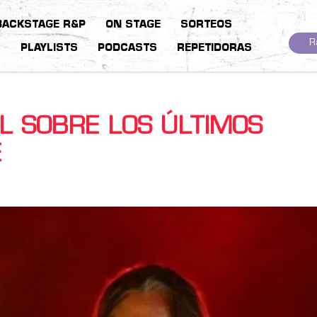
BACKSTAGE R&P
ON STAGE
SORTEOS
R
S
PLAYLISTS
PODCASTS
REPETIDORAS
L SOBRE LOS ÚLTIMOS
E