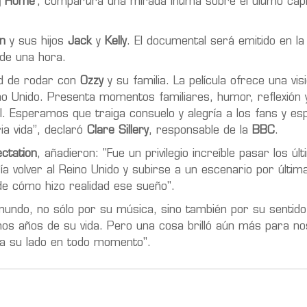
g Home
', compartirá una mirada íntima sobre el último capí
n
y sus hijos
Jack
y
Kelly
. El documental será emitido en l
de una hora.
ad de rodar con
Ozzy
y su familia. La película ofrece una vis
no Unido. Presenta momentos familiares, humor, reflexión
. Esperamos que traiga consuelo y alegría a los fans y e
ia vida”, declaró
Clare Sillery
, responsable de la
BBC
.
ctation
, añadieron: "Fue un privilegio increíble pasar los ú
a volver al Reino Unido y subirse a un escenario por última
de cómo hizo realidad ese sueño".
ndo, no sólo por su música, sino también por su sentido 
mos años de su vida. Pero una cosa brilló aún más para no
 a su lado en todo momento".