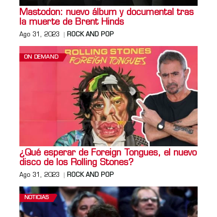
Mastodon: nuevo álbum y documental tras
la muerte de Brent Hinds
Ago 31, 2023
ROCK AND POP
ON DEMAND
¿Qué esperar de Foreign Tongues, el nuevo
disco de los Rolling Stones?
Ago 31, 2023
ROCK AND POP
NOTICIAS