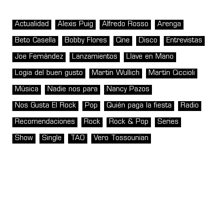
Actualidad
Alexis Puig
Alfredo Rosso
Arenga
Beto Casella
Bobby Flores
Cine
Disco
Entrevistas
Joe Fernández
Lanzamientos
Llave en Mano
Logia del buen gusto
Martin Wullich
Martín Ciccioli
Música
Nadie nos para
Nancy Pazos
Nos Gusta El Rock
Pop
Quién paga la fiesta
Radio
Recomendaciones
Rock
Rock & Pop
Series
Show
Single
TAO
Vero Tossounian