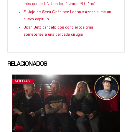
más que la ONU en los últimos 20 años”
El viaje de Serú Girán por Lebón y Aznar suma un
nuevo capítulo
Joan Jett canceló dos conciertos tras
someterse a una delicada cirugía
RELACIONADOS
NOTICIAS