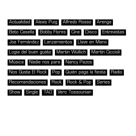
Actualidad
Alexis Puig
Alfredo Rosso
Arenga
Beto Casella
Bobby Flores
Cine
Disco
Entrevistas
Joe Fernández
Lanzamientos
Llave en Mano
Logia del buen gusto
Martin Wullich
Martín Ciccioli
Música
Nadie nos para
Nancy Pazos
Nos Gusta El Rock
Pop
Quién paga la fiesta
Radio
Recomendaciones
Rock
Rock & Pop
Series
Show
Single
TAO
Vero Tossounian