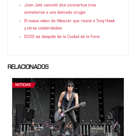
Joan Jett canceló dos conciertos tras
someterse a una delicada cirugía
El nuevo video de Weezer que reúne a Tony Hawk
y otras celebridades
ECOS se despide de la Ciudad de la Furia
RELACIONADOS
NOTICIAS