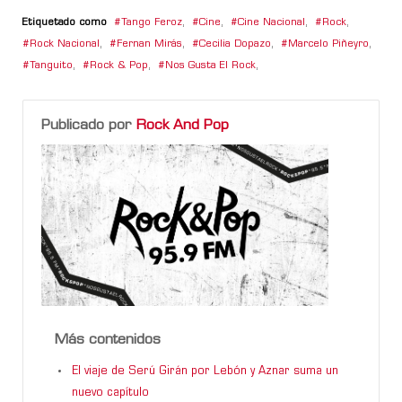
Etiquetado como
Tango Feroz
,
Cine
,
Cine Nacional
,
Rock
,
Rock Nacional
,
Fernan Mirás
,
Cecilia Dopazo
,
Marcelo Piñeyro
,
Tanguito
,
Rock & Pop
,
Nos Gusta El Rock
,
Publicado por
Rock And Pop
Más contenidos
El viaje de Serú Girán por Lebón y Aznar suma un
nuevo capítulo