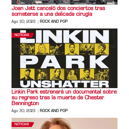
Joan Jett canceló dos conciertos tras
someterse a una delicada cirugía
Ago 30, 2023
ROCK AND POP
NOTICIAS
Linkin Park estrenará un documental sobre
su regreso tras la muerte de Chester
Bennington
Ago 30, 2023
ROCK AND POP
NOTICIAS