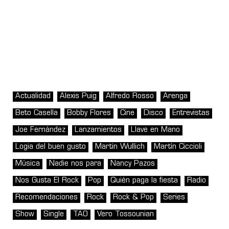
Actualidad
Alexis Puig
Alfredo Rosso
Arenga
Beto Casella
Bobby Flores
Cine
Disco
Entrevistas
Joe Fernández
Lanzamientos
Llave en Mano
Logia del buen gusto
Martin Wullich
Martín Ciccioli
Música
Nadie nos para
Nancy Pazos
Nos Gusta El Rock
Pop
Quién paga la fiesta
Radio
Recomendaciones
Rock
Rock & Pop
Series
Show
Single
TAO
Vero Tossounian