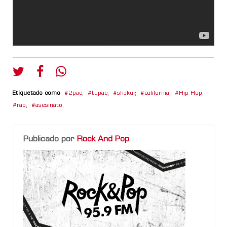
Etiquetado como
2pac
,
tupac
,
shakur
,
california
,
Hip Hop
,
rap
,
asesinato
,
Publicado por
Rock And Pop