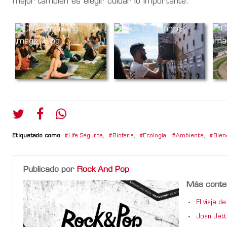
mejor también es elegir cuidar lo importante.
Etiquetado como
Life Seguros
,
Bioferia
,
Ecología
,
Ambiente
,
Bien
Publicado por
Rock And Pop
Más conte
El viaje 
Joan Jett