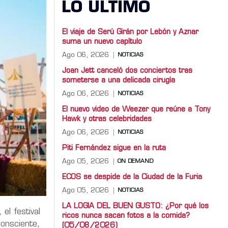
LO ULTIMO
El viaje de Serú Girán por Lebón y Aznar
suma un nuevo capítulo
Ago 06, 2026
NOTICIAS
Joan Jett canceló dos conciertos tras
someterse a una delicada cirugía
Ago 06, 2026
NOTICIAS
El nuevo video de Weezer que reúne a Tony
Hawk y otras celebridades
Ago 06, 2026
NOTICIAS
Piti Fernández sigue en la ruta
Ago 05, 2026
ON DEMAND
ECOS se despide de la Ciudad de la Furia
Ago 05, 2026
NOTICIAS
LA LOGIA DEL BUEN GUSTO: ¿Por qué los
, el festival
ricos nunca sacan fotos a la comida?
onsciente,
(05/08/2026)