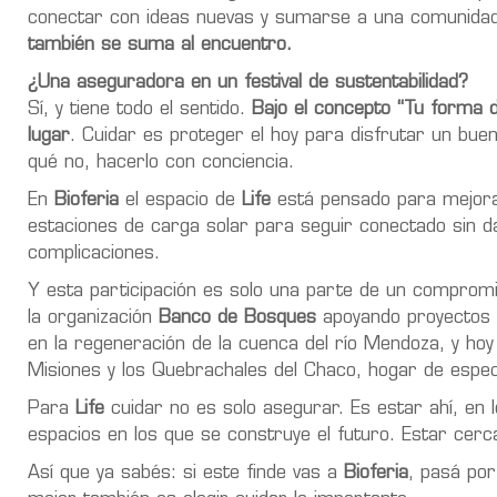
conectar con ideas nuevas y sumarse a una comunidad 
también se suma al encuentro.
¿Una aseguradora en un festival de sustentabilidad?
Sí, y tiene todo el sentido.
Bajo el concepto “Tu forma de
lugar
. Cuidar es proteger el hoy para disfrutar un bue
qué no, hacerlo con conciencia.
En
Bioferia
el espacio de
Life
está pensado para mejorar
estaciones de carga solar para seguir conectado sin da
complicaciones.
Y esta participación es solo una parte de un compr
la organización
Banco de Bosques
apoyando proyectos d
en la regeneración de la cuenca del río Mendoza, y ho
Misiones y los Quebrachales del Chaco, hogar de especi
Para
Life
cuidar no es solo asegurar. Es estar ahí, en
espacios en los que se construye el futuro. Estar cerc
Así que ya sabés: si este finde vas a
Bioferia
, pasá por