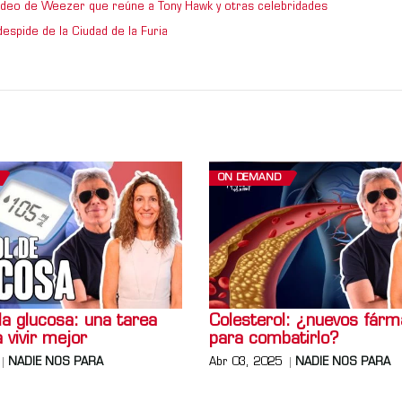
video de Weezer que reúne a Tony Hawk y otras celebridades
espide de la Ciudad de la Furia
ON DEMAND
la glucosa: una tarea
Colesterol: ¿nuevos fár
a vivir mejor
para combatirlo?
NADIE NOS PARA
Abr 03, 2025
NADIE NOS PARA