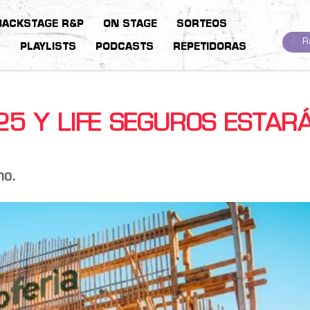
BACKSTAGE R&P
ON STAGE
SORTEOS
R
S
PLAYLISTS
PODCASTS
REPETIDORAS
025 Y LIFE SEGUROS ESTAR
mo.