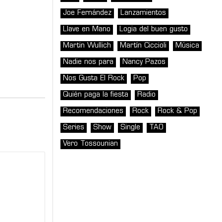
Joe Fernández
Lanzamientos
Llave en Mano
Logia del buen gusto
Martin Wullich
Martín Ciccioli
Música
Nadie nos para
Nancy Pazos
Nos Gusta El Rock
Pop
Quién paga la fiesta
Radio
Recomendaciones
Rock
Rock & Pop
Series
Show
Single
TAO
Vero Tossounian