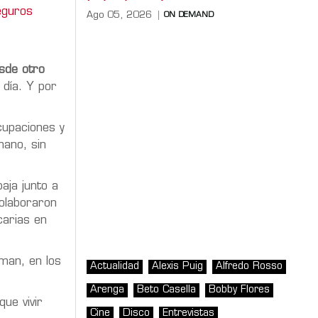
eguros
Ago 05, 2026
ON DEMAND
esde otro
 día. Y por
cupaciones y
mano, sin
aja junto a
olaboraron
carias en
man, en los
Actualidad
Alexis Puig
Alfredo Rosso
Arenga
Beto Casella
Bobby Flores
que vivir
Cine
Disco
Entrevistas