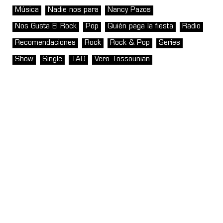
Música
Nadie nos para
Nancy Pazos
Nos Gusta El Rock
Pop
Quién paga la fiesta
Radio
Recomendaciones
Rock
Rock & Pop
Series
Show
Single
TAO
Vero Tossounian