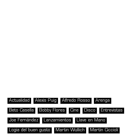
Actualidad
Alexis Puig
Alfredo Rosso
Arenga
Beto Casella
Bobby Flores
Cine
Disco
Entrevistas
Joe Fernández
Lanzamientos
Llave en Mano
Logia del buen gusto
Martin Wullich
Martín Ciccioli