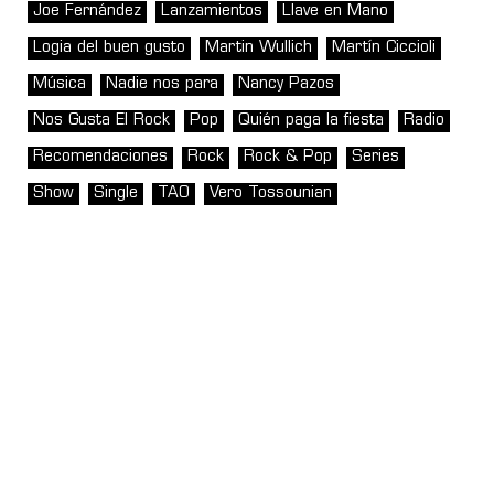
Joe Fernández
Lanzamientos
Llave en Mano
Logia del buen gusto
Martin Wullich
Martín Ciccioli
Música
Nadie nos para
Nancy Pazos
Nos Gusta El Rock
Pop
Quién paga la fiesta
Radio
Recomendaciones
Rock
Rock & Pop
Series
Show
Single
TAO
Vero Tossounian