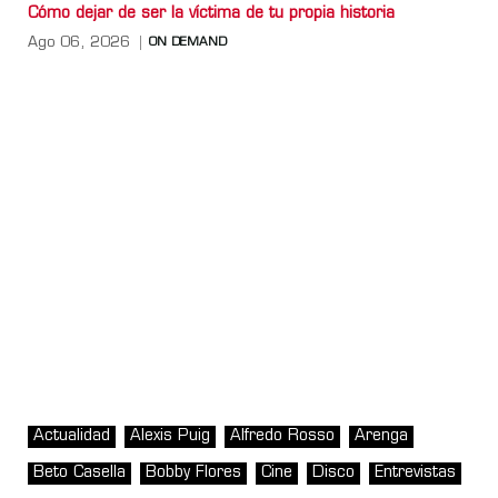
Cómo dejar de ser la víctima de tu propia historia
Ago 06, 2026
ON DEMAND
Actualidad
Alexis Puig
Alfredo Rosso
Arenga
Beto Casella
Bobby Flores
Cine
Disco
Entrevistas