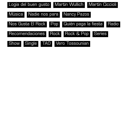
Logia del buen gusto
Martin Wullich
Martín Ciccioli
Música
Nadie nos para
Nancy Pazos
Nos Gusta El Rock
Pop
Quién paga la fiesta
Radio
Recomendaciones
Rock
Rock & Pop
Series
Show
Single
TAO
Vero Tossounian