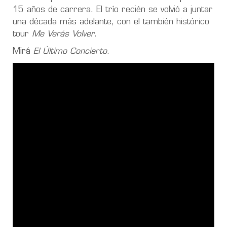
15 años de carrera. El trío recién se volvió a juntar
una década más adelante, con el también histórico
tour
Me Verás Volver
.
Mirá
El Último Concierto
.