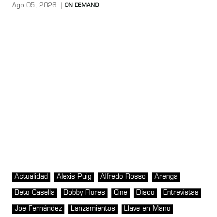
Ago 05, 2026
ON DEMAND
Actualidad
Alexis Puig
Alfredo Rosso
Arenga
Beto Casella
Bobby Flores
Cine
Disco
Entrevistas
Joe Fernández
Lanzamientos
Llave en Mano