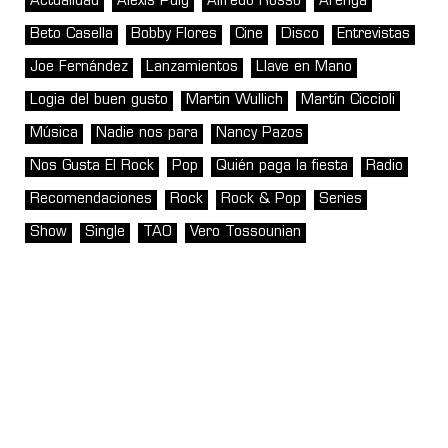
Actualidad
Alexis Puig
Alfredo Rosso
Arenga
Beto Casella
Bobby Flores
Cine
Disco
Entrevistas
Joe Fernández
Lanzamientos
Llave en Mano
Logia del buen gusto
Martin Wullich
Martín Ciccioli
Música
Nadie nos para
Nancy Pazos
Nos Gusta El Rock
Pop
Quién paga la fiesta
Radio
Recomendaciones
Rock
Rock & Pop
Series
Show
Single
TAO
Vero Tossounian