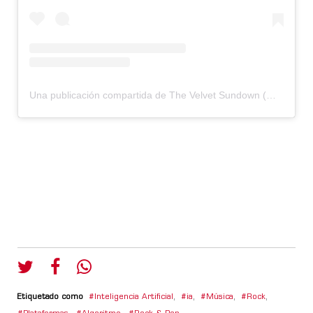
Una publicación compartida de The Velvet Sundown (@thevelvetsundownmusic)
Etiquetado como
Inteligencia Artificial
,
ia
,
Música
,
Rock
,