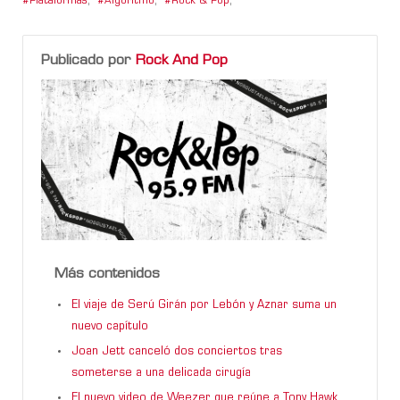
Plataformas
,
Algoritmo
,
Rock & Pop
,
Publicado por
Rock And Pop
Más contenidos
El viaje de Serú Girán por Lebón y Aznar suma un
nuevo capítulo
Joan Jett canceló dos conciertos tras
someterse a una delicada cirugía
El nuevo video de Weezer que reúne a Tony Hawk